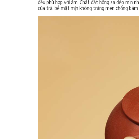
đều phù hợp với ấm. Chất đất hồng sa dẻo mịn nh
của trà, bề mặt mịn không tráng men chống bám b