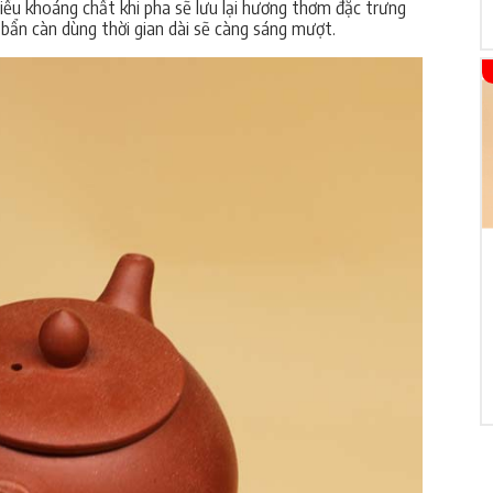
iều khoáng chất khi pha sẽ lưu lại hương thơm đặc trưng
ẩn càn dùng thời gian dài sẽ càng sáng mượt.
Ấm chén giá rẻ