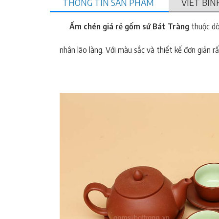
THÔNG TIN SẢN PHẨM
VIẾT BÌN
Ấm chén giá rẻ gốm sứ Bát Tràng
thuộc dò
nhân lão làng. Với màu sắc và thiết kế đơn giản rấ
rẻ,Ấm chén giá rẻ