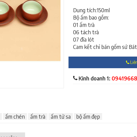
Dung tích:150ml
Bộ ấm bao gồm:
01 ấm trà
06 tách trà
07 đĩa lót
Cam kết chỉ bán gốm sứ Bát
Liên
Kinh doanh 1:
0941966
ấm chén
ấm trà
ấm tử sa
bộ ấm đẹp