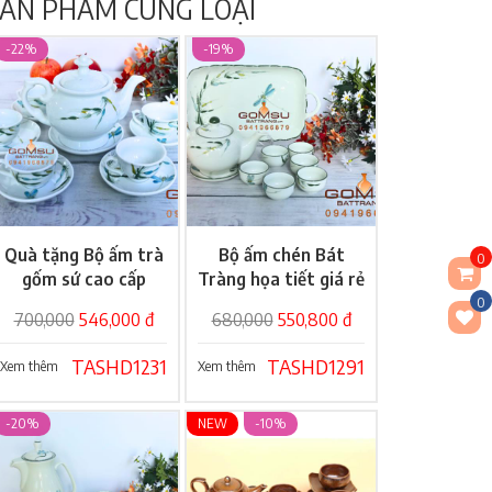
ẢN PHẨM CÙNG LOẠI
-22%
-19%
Quà tặng Bộ ấm trà
Bộ ấm chén Bát
Giỏ hàng
Giỏ hàng
0
gốm sứ cao cấp
Tràng họa tiết giá rẻ
0
700,000
546,000 đ
680,000
550,800 đ
TASHD1231
TASHD1291
Xem thêm
Xem thêm
-20%
NEW
-10%