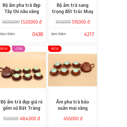
Bộ ấm pha trà đẹp
Bộ ấm trà sang
Giỏ hàng
Giỏ hàng
Tây thi nâu vàng
trọng đốt trúc khay
lá
1,600,000
1,520,000 đ
550,000
510,000 đ
0438
4217
Xem thêm
Xem thêm
NEW
-12%
NEW
Bộ ấm trà đẹp giá rẻ
Ấm pha trà báo
Giỏ hàng
Giỏ hàng
gốm sứ Bát Tràng
xuân mai vàng
cao cấp
550,000
484,000 đ
450,000 đ