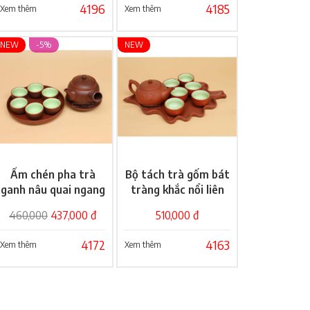
4196
4185
Xem thêm
Xem thêm
NEW
-5%
NEW
Ấm chén pha trà
Bộ tách trà gốm bát
Giỏ hàng
Giỏ hàng
ganh nâu quai ngang
tràng khắc nổi liên
hoa
460,000
437,000 đ
510,000 đ
4172
4163
Xem thêm
Xem thêm