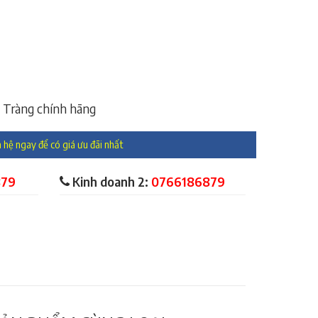
 Tràng chính hãng
 hệ ngay để có giá ưu đãi nhất
879
Kinh doanh 2:
0766186879