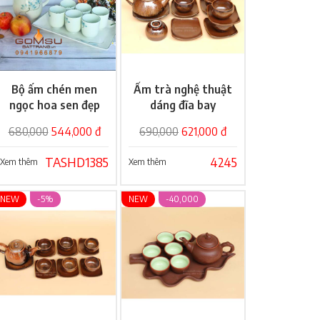
Bộ ấm chén men
Ấm trà nghệ thuật
Giỏ hàng
Giỏ hàng
ngọc hoa sen đẹp
dáng đĩa bay
giá rẻ
680,000
544,000 đ
690,000
621,000 đ
TASHD1385
4245
Xem thêm
Xem thêm
NEW
-5%
NEW
-40,000