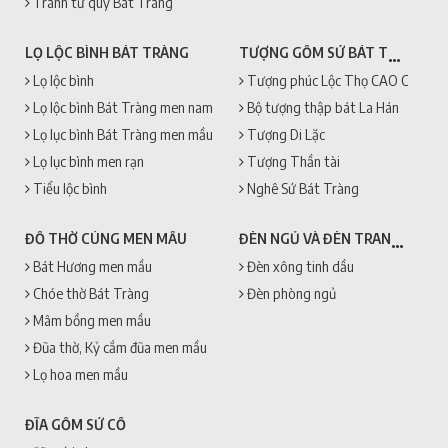
Tranh tứ quý Bát Tràng
TƯỢNG GỐM SỨ BÁT TRÀNG
LỌ LỘC BÌNH BÁT TRÀNG
Lọ lộc bình
Tượng phúc Lộc Thọ CAO CẤP + 
Lọ lộc bình Bát Tràng men nam
Bộ tượng thập bát La Hán
Lọ lục bình Bát Tràng men mầu
Tượng Di Lặc
Lọ lục bình men rạn
Tượng Thần tài
Tiểu lộc bình
Nghê Sứ Bát Tràng
ĐÈN NGỦ VÀ ĐÈN TRANG TRÍ
ĐỒ THỜ CÚNG MEN MẦU
Bát Hương men mầu
Đèn xông tinh dầu
Chóe thờ Bát Tràng
Đèn phòng ngủ
Mâm bồng men mầu
Đũa thờ, Kỷ cắm đũa men mầu
Lọ hoa men mầu
ĐĨA GỐM SỨ CỔ