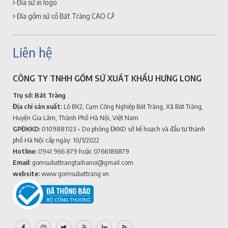
Đĩa sứ in logo
Đĩa gốm sứ cổ Bát Tràng CAO CẤP + GIÁ RẺ
Liên hệ
CÔNG TY TNHH GỐM SỨ XUẤT KHẨU HƯNG LONG
Trụ sở: Bát Tràng
Địa chỉ sản xuất:
Lô BX2, Cụm Công Nghiệp Bát Tràng, Xã Bát Tràng,
Huyện Gia Lâm, Thành Phố Hà Nội, Việt Nam
GPĐKKD:
0109881123
-
Do phòng ĐKKD sở kế hoạch và đầu tư thành
phố Hà Nội cấp ngày: 10/1/2022
Hotline:
0941.966.879
hoặc 0766186879
Email:
gomsubattrangtaihanoi@gmail.com
website:
www.gomsubattrang.vn