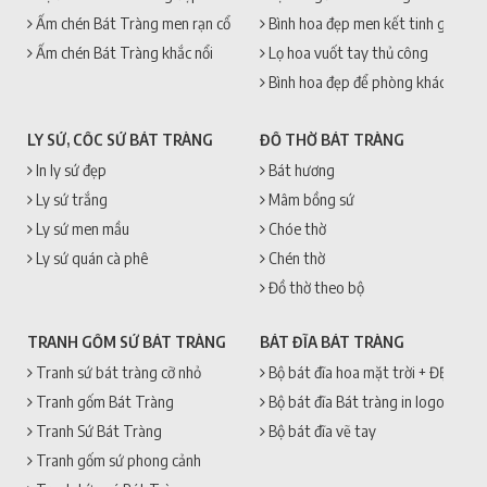
Ấm chén Bát Tràng men rạn cổ
Bình hoa đẹp men kết tinh gốm sứ
Ấm chén Bát Tràng khắc nổi
Lọ hoa vuốt tay thủ công
Bình hoa đẹp để phòng khách
LY SỨ, CỐC SỨ BÁT TRÀNG
ĐỒ THỜ BÁT TRÀNG
In ly sứ đẹp
Bát hương
Ly sứ trắng
Mâm bồng sứ
Ly sứ men mầu
Chóe thờ
Ly sứ quán cà phê
Chén thờ
Đồ thờ theo bộ
TRANH GỐM SỨ BÁT TRÀNG
BÁT ĐĨA BÁT TRÀNG
Tranh sứ bát tràng cỡ nhỏ
Bộ bát đĩa hoa mặt trời + ĐẸP + 
Tranh gốm Bát Tràng
Bộ bát đĩa Bát tràng in logo
Tranh Sứ Bát Tràng
Bộ bát đĩa vẽ tay
Tranh gốm sứ phong cảnh