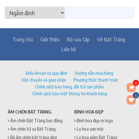
Trang chủ
Giới thiệu
Bộ sưu tập
Về Bát Tràng
Liên hệ
Điều khoản và quy định
Hướng dẫn mua hàng
Vận chuyển và giao nhận
Phương thức thanh toán
0
Chính sách bảo hàng, đổi trả sản phẩm
Chính sách bảo mật thông tin khách hàng
0
ẤM CHÉN BÁT TRÀNG
BÌNH HOA ĐẸP
Ấm chén Bát Tràng bọc đồng
Bình hoa đẹp in logo
Ấm chén tử sa Bát Tràng
Lọ hoa sơn mài
Bộ ấm chén bát tràng đẹp
Lọ hoa gốm Bát Tràng