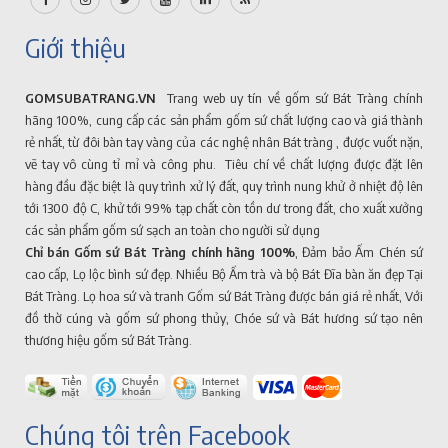
Giới thiệu
GOMSUBATRANG.VN
Trang web uy tín về gốm sứ Bát Tràng chính
hãng 100%, cung cấp các sản phẩm gốm sứ chất lượng cao và giá thành
rẻ nhất, từ đôi bàn tay vàng của các nghệ nhân Bát tràng , được vuốt nặn,
vẽ tay vô cùng tỉ mỉ và công phu. Tiêu chí về chất lượng được đặt lên
hàng đầu đặc biệt là quy trình xử lý đất, quy trình nung khử ở nhiệt độ lên
tới 1300 độ C, khử tới 99% tạp chất còn tồn dư trong đất, cho xuất xưởng
các sản phẩm gốm sứ sạch an toàn cho người sử dụng
Chỉ bán Gốm sứ Bát Tràng chính hãng 100%
, Đảm bảo Ấm Chén sứ
cao cấp, Lọ lộc bình sứ đẹp. Nhiều Bộ Ấm trà và bộ Bát Đĩa bàn ăn đẹp Tại
Bát Tràng. Lọ hoa sứ và tranh Gốm sứ Bát Tràng được bán giá rẻ nhất, Với
đồ thờ cúng và gốm sứ phong thủy, Chóe sứ và Bát hương sứ tạo nên
thương hiệu gốm sứ Bát Tràng.
Chúng tôi trên Facebook