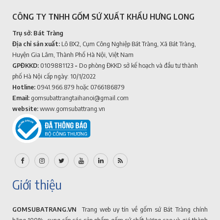
CÔNG TY TNHH GỐM SỨ XUẤT KHẨU HƯNG LONG
Trụ sở: Bát Tràng
Địa chỉ sản xuất:
Lô BX2, Cụm Công Nghiệp Bát Tràng, Xã Bát Tràng,
Huyện Gia Lâm, Thành Phố Hà Nội, Việt Nam
GPĐKKD:
0109881123
-
Do phòng ĐKKD sở kế hoạch và đầu tư thành
phố Hà Nội cấp ngày: 10/1/2022
Hotline:
0941.966.879
hoặc 0766186879
Email:
gomsubattrangtaihanoi@gmail.com
website:
www.gomsubattrang.vn
Giới thiệu
GOMSUBATRANG.VN
Trang web uy tín về gốm sứ Bát Tràng chính