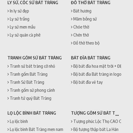
LY SỨ, CỐC SỨ BÁT TRÀNG
ĐỒ THỜ BÁT TRÀNG
In ly sứ đẹp
Bát hương
Ly sứ trắng
Mâm bồng sứ
Ly sứ men mầu
Chóe thờ
Ly sứ quán cà phê
Chén thờ
Đồ thờ theo bộ
TRANH GỐM SỨ BÁT TRÀNG
BÁT ĐĨA BÁT TRÀNG
Tranh sứ bát tràng cỡ nhỏ
Bộ bát đĩa hoa mặt trời + ĐẸP + 
Tranh gốm Bát Tràng
Bộ bát đĩa Bát tràng in logo
Tranh Sứ Bát Tràng
Bộ bát đĩa vẽ tay
Tranh gốm sứ phong cảnh
Tranh tứ quý Bát Tràng
TƯỢNG GỐM SỨ BÁT TRÀNG
LỌ LỘC BÌNH BÁT TRÀNG
Lọ lộc bình
Tượng phúc Lộc Thọ CAO CẤP + 
Lọ lộc bình Bát Tràng men nam
Bộ tượng thập bát La Hán