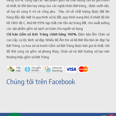
hãng 100%, cung cấp các sản phẩm gốm sứ chất lượng cao và giá thành
rẻ nhất, từ đôi bàn tay vàng của các nghệ nhân Bát tràng , được vuốt nặn,
vẽ tay vô cùng tỉ mỉ và công phu. Tiêu chí về chất lượng được đặt lên
hàng đầu đặc biệt là quy trình xử lý đất, quy trình nung khử ở nhiệt độ lên
tới 1300 độ C, khử tới 99% tạp chất còn tồn dư trong đất, cho xuất xưởng
các sản phẩm gốm sứ sạch an toàn cho người sử dụng
Chỉ bán Gốm sứ Bát Tràng chính hãng 100%
, Đảm bảo Ấm Chén sứ
cao cấp, Lọ lộc bình sứ đẹp. Nhiều Bộ Ấm trà và bộ Bát Đĩa bàn ăn đẹp Tại
Bát Tràng. Lọ hoa sứ và tranh Gốm sứ Bát Tràng được bán giá rẻ nhất, Với
đồ thờ cúng và gốm sứ phong thủy, Chóe sứ và Bát hương sứ tạo nên
thương hiệu gốm sứ Bát Tràng.
Chúng tôi trên Facebook