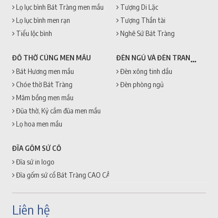
Lọ lục bình Bát Tràng men mầu
Tượng Di Lặc
Lọ lục bình men rạn
Tượng Thần tài
Tiểu lộc bình
Nghê Sứ Bát Tràng
ĐÈN NGỦ VÀ ĐÈN TRANG TRÍ
ĐỒ THỜ CÚNG MEN MẦU
Bát Hương men mầu
Đèn xông tinh dầu
Chóe thờ Bát Tràng
Đèn phòng ngủ
Mâm bồng men mầu
Đũa thờ, Kỷ cắm đũa men mầu
Lọ hoa men mầu
ĐĨA GỐM SỨ CỔ
Đĩa sứ in logo
Đĩa gốm sứ cổ Bát Tràng CAO CẤP + GIÁ RẺ
Liên hệ