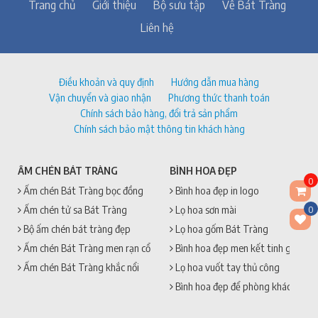
Trang chủ
Giới thiệu
Bộ sưu tập
Về Bát Tràng
Liên hệ
Điều khoản và quy định
Hướng dẫn mua hàng
Vận chuyển và giao nhận
Phương thức thanh toán
Chính sách bảo hàng, đổi trả sản phẩm
Chính sách bảo mật thông tin khách hàng
ẤM CHÉN BÁT TRÀNG
BÌNH HOA ĐẸP
0
Ấm chén Bát Tràng bọc đồng
Bình hoa đẹp in logo
0
Ấm chén tử sa Bát Tràng
Lọ hoa sơn mài
Bộ ấm chén bát tràng đẹp
Lọ hoa gốm Bát Tràng
Ấm chén Bát Tràng men rạn cổ
Bình hoa đẹp men kết tinh gốm sứ
Ấm chén Bát Tràng khắc nổi
Lọ hoa vuốt tay thủ công
Bình hoa đẹp để phòng khách