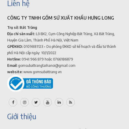
Liên hệ
CÔNG TY TNHH GỐM SỨ XUẤT KHẨU HƯNG LONG
Trụ sở: Bát Tràng
Địa chỉ sản xuất:
Lô BX2, Cụm Công Nghiệp Bát Tràng, Xã Bát Tràng,
Huyện Gia Lâm, Thành Phố Hà Nội, Việt Nam
GPĐKKD:
0109881123
-
Do phòng ĐKKD sở kế hoạch và đầu tư thành
phố Hà Nội cấp ngày: 10/1/2022
Hotline:
0941.966.879
hoặc 0766186879
Email:
gomsubattrangtaihanoi@gmail.com
website:
www.gomsubattrang.vn
Giới thiệu