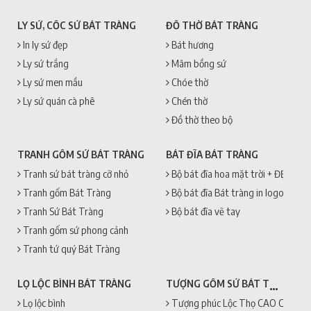
LY SỨ, CỐC SỨ BÁT TRÀNG
ĐỒ THỜ BÁT TRÀNG
In ly sứ đẹp
Bát hương
Ly sứ trắng
Mâm bồng sứ
Ly sứ men mầu
Chóe thờ
Ly sứ quán cà phê
Chén thờ
Đồ thờ theo bộ
TRANH GỐM SỨ BÁT TRÀNG
BÁT ĐĨA BÁT TRÀNG
Tranh sứ bát tràng cỡ nhỏ
Bộ bát đĩa hoa mặt trời + ĐẸP + 
Tranh gốm Bát Tràng
Bộ bát đĩa Bát tràng in logo
Tranh Sứ Bát Tràng
Bộ bát đĩa vẽ tay
Tranh gốm sứ phong cảnh
Tranh tứ quý Bát Tràng
TƯỢNG GỐM SỨ BÁT TRÀNG
LỌ LỘC BÌNH BÁT TRÀNG
Lọ lộc bình
Tượng phúc Lộc Thọ CAO CẤP + 