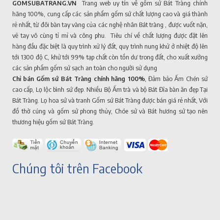
GOMSUBATRANG.VN
Trang web uy tín về gốm sứ Bát Tràng chính
hãng 100%, cung cấp các sản phẩm gốm sứ chất lượng cao và giá thành
rẻ nhất, từ đôi bàn tay vàng của các nghệ nhân Bát tràng , được vuốt nặn,
vẽ tay vô cùng tỉ mỉ và công phu. Tiêu chí về chất lượng được đặt lên
hàng đầu đặc biệt là quy trình xử lý đất, quy trình nung khử ở nhiệt độ lên
tới 1300 độ C, khử tới 99% tạp chất còn tồn dư trong đất, cho xuất xưởng
các sản phẩm gốm sứ sạch an toàn cho người sử dụng
Chỉ bán Gốm sứ Bát Tràng chính hãng 100%
, Đảm bảo Ấm Chén sứ
cao cấp, Lọ lộc bình sứ đẹp. Nhiều Bộ Ấm trà và bộ Bát Đĩa bàn ăn đẹp Tại
Bát Tràng. Lọ hoa sứ và tranh Gốm sứ Bát Tràng được bán giá rẻ nhất, Với
đồ thờ cúng và gốm sứ phong thủy, Chóe sứ và Bát hương sứ tạo nên
thương hiệu gốm sứ Bát Tràng.
Chúng tôi trên Facebook