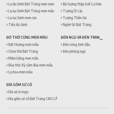
Lọ lộc bình Bát Tràng men nam
Bộ tượng thập bát La Hán
Lọ lục bình Bát Tràng men mầu
Tượng Di Lặc
Lọ lục bình men rạn
Tượng Thần tài
Tiểu lộc bình
Nghê Sứ Bát Tràng
ĐÈN NGỦ VÀ ĐÈN TRANG TRÍ
ĐỒ THỜ CÚNG MEN MẦU
Bát Hương men mầu
Đèn xông tinh dầu
Chóe thờ Bát Tràng
Đèn phòng ngủ
Mâm bồng men mầu
Đũa thờ, Kỷ cắm đũa men mầu
Lọ hoa men mầu
ĐĨA GỐM SỨ CỔ
Đĩa sứ in logo
Đĩa gốm sứ cổ Bát Tràng CAO CẤP + GIÁ RẺ