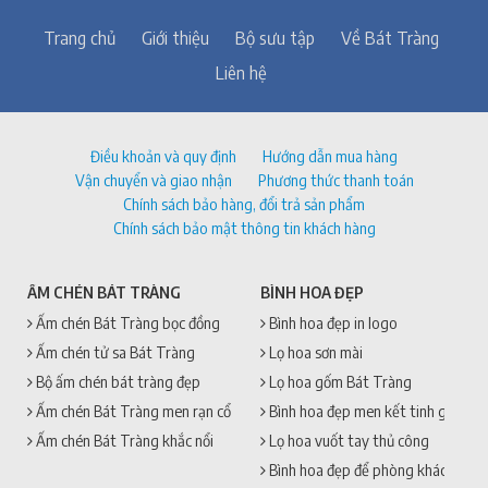
Trang chủ
Giới thiệu
Bộ sưu tập
Về Bát Tràng
Liên hệ
Điều khoản và quy định
Hướng dẫn mua hàng
Vận chuyển và giao nhận
Phương thức thanh toán
Chính sách bảo hàng, đổi trả sản phẩm
Chính sách bảo mật thông tin khách hàng
ẤM CHÉN BÁT TRÀNG
BÌNH HOA ĐẸP
Ấm chén Bát Tràng bọc đồng
Bình hoa đẹp in logo
Ấm chén tử sa Bát Tràng
Lọ hoa sơn mài
Bộ ấm chén bát tràng đẹp
Lọ hoa gốm Bát Tràng
Ấm chén Bát Tràng men rạn cổ
Bình hoa đẹp men kết tinh gốm sứ
Ấm chén Bát Tràng khắc nổi
Lọ hoa vuốt tay thủ công
Bình hoa đẹp để phòng khách