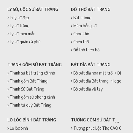
LY SỨ, CỐC SỨ BÁT TRÀNG
ĐỒ THỜ BÁT TRÀNG
In ly sứ đẹp
Bát hương
Ly sứ trắng
Mâm bồng sứ
Ly sứ men mầu
Chóe thờ
Ly sứ quán cà phê
Chén thờ
Đồ thờ theo bộ
TRANH GỐM SỨ BÁT TRÀNG
BÁT ĐĨA BÁT TRÀNG
Tranh sứ bát tràng cỡ nhỏ
Bộ bát đĩa hoa mặt trời + ĐẸP + 
Tranh gốm Bát Tràng
Bộ bát đĩa Bát tràng in logo
Tranh Sứ Bát Tràng
Bộ bát đĩa vẽ tay
Tranh gốm sứ phong cảnh
Tranh tứ quý Bát Tràng
TƯỢNG GỐM SỨ BÁT TRÀNG
LỌ LỘC BÌNH BÁT TRÀNG
Lọ lộc bình
Tượng phúc Lộc Thọ CAO CẤP + 