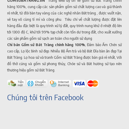
GOMSUBATRANG.VN
Trang web uy tín về gốm sứ Bát Tràng chính
hãng 100%, cung cấp các sản phẩm gốm sứ chất lượng cao và giá thành
rẻ nhất, từ đôi bàn tay vàng của các nghệ nhân Bát tràng , được vuốt nặn,
vẽ tay vô cùng tỉ mỉ và công phu. Tiêu chí về chất lượng được đặt lên
hàng đầu đặc biệt là quy trình xử lý đất, quy trình nung khử ở nhiệt độ lên
tới 1300 độ C, khử tới 99% tạp chất còn tồn dư trong đất, cho xuất xưởng
các sản phẩm gốm sứ sạch an toàn cho người sử dụng
Chỉ bán Gốm sứ Bát Tràng chính hãng 100%
, Đảm bảo Ấm Chén sứ
cao cấp, Lọ lộc bình sứ đẹp. Nhiều Bộ Ấm trà và bộ Bát Đĩa bàn ăn đẹp Tại
Bát Tràng. Lọ hoa sứ và tranh Gốm sứ Bát Tràng được bán giá rẻ nhất, Với
đồ thờ cúng và gốm sứ phong thủy, Chóe sứ và Bát hương sứ tạo nên
thương hiệu gốm sứ Bát Tràng.
Chúng tôi trên Facebook