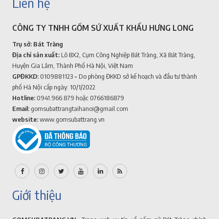
Liên hệ
CÔNG TY TNHH GỐM SỨ XUẤT KHẨU HƯNG LONG
Trụ sở: Bát Tràng
Địa chỉ sản xuất:
Lô BX2, Cụm Công Nghiệp Bát Tràng, Xã Bát Tràng,
Huyện Gia Lâm, Thành Phố Hà Nội, Việt Nam
GPĐKKD:
0109881123
-
Do phòng ĐKKD sở kế hoạch và đầu tư thành
phố Hà Nội cấp ngày: 10/1/2022
Hotline:
0941.966.879
hoặc 0766186879
Email:
gomsubattrangtaihanoi@gmail.com
website:
www.gomsubattrang.vn
Giới thiệu