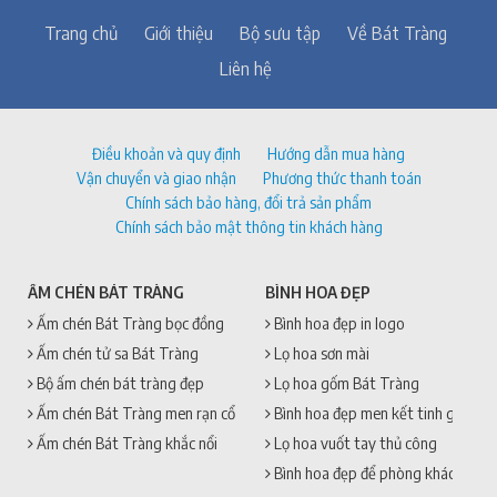
Trang chủ
Giới thiệu
Bộ sưu tập
Về Bát Tràng
Liên hệ
Điều khoản và quy định
Hướng dẫn mua hàng
Vận chuyển và giao nhận
Phương thức thanh toán
Chính sách bảo hàng, đổi trả sản phẩm
Chính sách bảo mật thông tin khách hàng
ẤM CHÉN BÁT TRÀNG
BÌNH HOA ĐẸP
Ấm chén Bát Tràng bọc đồng
Bình hoa đẹp in logo
Ấm chén tử sa Bát Tràng
Lọ hoa sơn mài
Bộ ấm chén bát tràng đẹp
Lọ hoa gốm Bát Tràng
Ấm chén Bát Tràng men rạn cổ
Bình hoa đẹp men kết tinh gốm sứ
Ấm chén Bát Tràng khắc nổi
Lọ hoa vuốt tay thủ công
Bình hoa đẹp để phòng khách