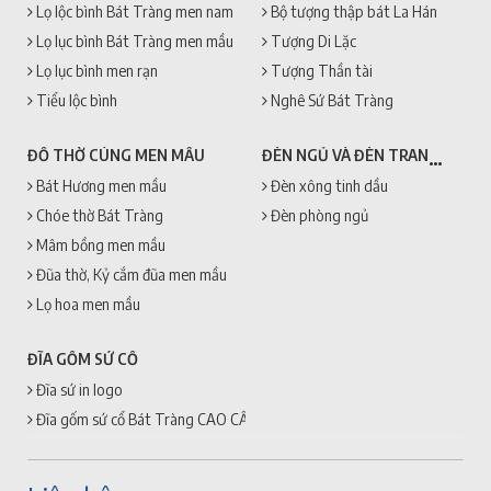
Lọ lộc bình Bát Tràng men nam
Bộ tượng thập bát La Hán
Lọ lục bình Bát Tràng men mầu
Tượng Di Lặc
Lọ lục bình men rạn
Tượng Thần tài
Tiểu lộc bình
Nghê Sứ Bát Tràng
ĐÈN NGỦ VÀ ĐÈN TRANG TRÍ
ĐỒ THỜ CÚNG MEN MẦU
Bát Hương men mầu
Đèn xông tinh dầu
Chóe thờ Bát Tràng
Đèn phòng ngủ
Mâm bồng men mầu
Đũa thờ, Kỷ cắm đũa men mầu
Lọ hoa men mầu
ĐĨA GỐM SỨ CỔ
Đĩa sứ in logo
Đĩa gốm sứ cổ Bát Tràng CAO CẤP + GIÁ RẺ