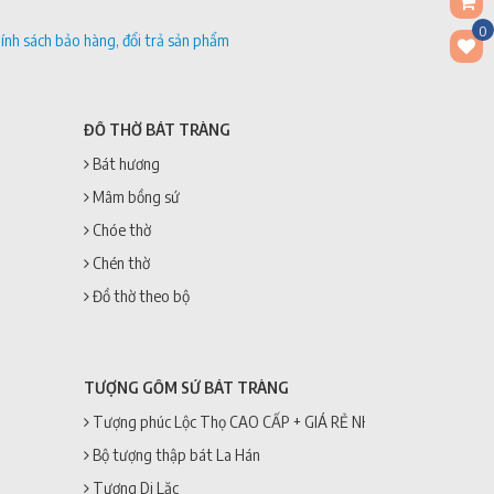
0
ính sách bảo hàng, đổi trả sản phẩm
ĐỒ THỜ BÁT TRÀNG
Bát hương
Mâm bồng sứ
Chóe thờ
Chén thờ
Đồ thờ theo bộ
TƯỢNG GỐM SỨ BÁT TRÀNG
Tượng phúc Lộc Thọ CAO CẤP + GIÁ RẺ NHẤT
Bộ tượng thập bát La Hán
Tượng Di Lặc