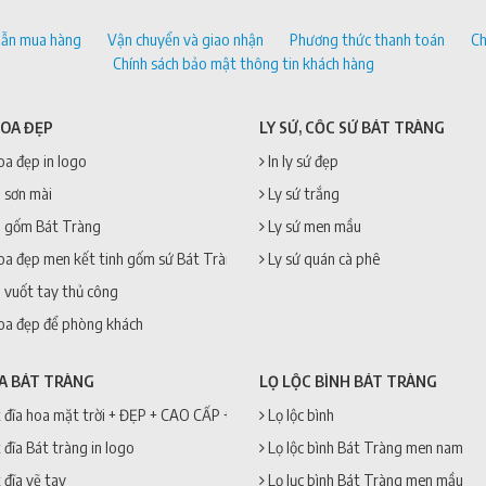
ẫn mua hàng
Vận chuyển và giao nhận
Phương thức thanh toán
Ch
Chính sách bảo mật thông tin khách hàng
HOA ĐẸP
LY SỨ, CỐC SỨ BÁT TRÀNG
oa đẹp in logo
In ly sứ đẹp
 sơn mài
Ly sứ trắng
 gốm Bát Tràng
Ly sứ men mầu
oa đẹp men kết tinh gốm sứ Bát Tràng
Ly sứ quán cà phê
 vuốt tay thủ công
oa đẹp để phòng khách
ĨA BÁT TRÀNG
LỌ LỘC BÌNH BÁT TRÀNG
 đĩa hoa mặt trời + ĐẸP + CAO CẤP + GIÁ RẺ
Lọ lộc bình
 đĩa Bát tràng in logo
Lọ lộc bình Bát Tràng men nam
 đĩa vẽ tay
Lọ lục bình Bát Tràng men mầu