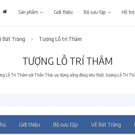
Sản phẩm
Giới thiệu
Bộ sưu tập
Hỗ trợ
 Bát Tràng
Tượng Lỗ trí Thâm
TƯỢNG LỖ TRÍ THÂM
 Lỗ Trí Thâm với Thần Thái, uy dũng sống động như thật, tượng Lỗ Trí Thâm
chủ
Giới thiệu
Bộ sưu tập
Về Bát Tràng