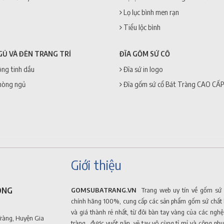
Lọ lục bình men rạn
Tiểu lộc bình
GỦ VÀ ĐÈN TRANG TRÍ
ĐĨA GỐM SỨ CỔ
ng tinh dầu
Đĩa sứ in logo
hòng ngủ
Đĩa gốm sứ cổ Bát Tràng CAO CẤP
Giới thiệu
ONG
GOMSUBATRANG.VN
Trang web uy tín về gốm sứ 
chính hãng 100%, cung cấp các sản phẩm gốm sứ chất 
và giá thành rẻ nhất, từ đôi bàn tay vàng của các ngh
Tràng, Huyện Gia
tràng , được vuốt nặn, vẽ tay vô cùng tỉ mỉ và công phu