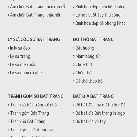
Ấm chén Bát Tràng men rạn cổ
Bình hoa đẹp men kết tinh gốm sứ
Ấm chén Bát Tràng khắc nổi
Lọ hoa vuốt tay thủ công
Bình hoa đẹp để phòng khách
LY SỨ, CỐC SỨ BÁT TRÀNG
ĐỒ THỜ BÁT TRÀNG
In ly sứ đẹp
Bát hương
Ly sứ trắng
Mâm bồng sứ
Ly sứ men mầu
Chóe thờ
Ly sứ quán cà phê
Chén thờ
Đồ thờ theo bộ
TRANH GỐM SỨ BÁT TRÀNG
BÁT ĐĨA BÁT TRÀNG
Tranh sứ bát tràng cỡ nhỏ
Bộ bát đĩa hoa mặt trời + ĐẸP + 
Tranh gốm Bát Tràng
Bộ bát đĩa Bát tràng in logo
Tranh Sứ Bát Tràng
Bộ bát đĩa vẽ tay
Tranh gốm sứ phong cảnh