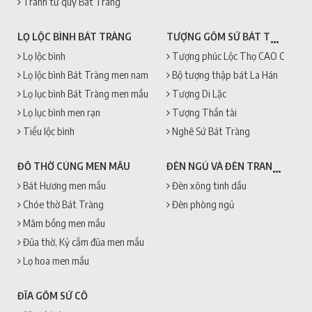
Tranh tứ quý Bát Tràng
TƯỢNG GỐM SỨ BÁT TRÀNG
LỌ LỘC BÌNH BÁT TRÀNG
Lọ lộc bình
Tượng phúc Lộc Thọ CAO CẤP + 
Lọ lộc bình Bát Tràng men nam
Bộ tượng thập bát La Hán
Lọ lục bình Bát Tràng men mầu
Tượng Di Lặc
Lọ lục bình men rạn
Tượng Thần tài
Tiểu lộc bình
Nghê Sứ Bát Tràng
ĐÈN NGỦ VÀ ĐÈN TRANG TRÍ
ĐỒ THỜ CÚNG MEN MẦU
Bát Hương men mầu
Đèn xông tinh dầu
Chóe thờ Bát Tràng
Đèn phòng ngủ
Mâm bồng men mầu
Đũa thờ, Kỷ cắm đũa men mầu
Lọ hoa men mầu
ĐĨA GỐM SỨ CỔ