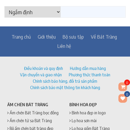
Trang chủ
Giới thiệu
Bộ sưu tập
Về Bát Tràng
Liên hệ
Điều khoản và quy định
Hướng dẫn mua hàng
Vận chuyển và giao nhận
Phương thức thanh toán
Chính sách bảo hàng, đổi trả sản phẩm
0
Chính sách bảo mật thông tin khách hàng
0
ẤM CHÉN BÁT TRÀNG
BÌNH HOA ĐẸP
Ấm chén Bát Tràng bọc đồng
Bình hoa đẹp in logo
Ấm chén tử sa Bát Tràng
Lọ hoa sơn mài
Bộ ấm chén bát tràng đẹp
Lọ hoa gốm Bát Tràng