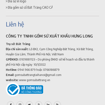
Đĩa sứ in logo
Đĩa gốm sứ cổ Bát Tràng CAO CẤP + GIÁ RẺ
Liên hệ
CÔNG TY TNHH GỐM SỨ XUẤT KHẨU HƯNG LONG
Trụ sở: Bát Tràng
Địa chỉ sản xuất:
Lô BX2, Cụm Công Nghiệp Bát Tràng, Xã Bát Tràng,
Huyện Gia Lâm, Thành Phố Hà Nội, Việt Nam
GPĐKKD:
0109881123
-
Do phòng ĐKKD sở kế hoạch và đầu tư thành
phố Hà Nội cấp ngày: 10/1/2022
Hotline:
0941.966.879
hoặc 0766186879
Email:
gomsubattrangtaihanoi@gmail.com
website:
www.gomsubattrang.vn