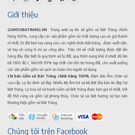
Giới thiệu
GOMSUBATRANG.VN
Trang web uy tín về gốm sứ Bát Tràng chính
hãng 100%, cung cấp các sản phẩm gốm sứ chất lượng cao và giá thành
rẻ nhất, từ đôi bàn tay vàng của các nghệ nhân Bát tràng , được vuốt nặn,
vẽ tay vô cùng tỉ mỉ và công phu. Tiêu chí về chất lượng được đặt lên
hàng đầu đặc biệt là quy trình xử lý đất, quy trình nung khử ở nhiệt độ lên
tới 1300 độ C, khử tới 99% tạp chất còn tồn dư trong đất, cho xuất xưởng
các sản phẩm gốm sứ sạch an toàn cho người sử dụng
Chỉ bán Gốm sứ Bát Tràng chính hãng 100%
, Đảm bảo Ấm Chén sứ
cao cấp, Lọ lộc bình sứ đẹp. Nhiều Bộ Ấm trà và bộ Bát Đĩa bàn ăn đẹp Tại
Bát Tràng. Lọ hoa sứ và tranh Gốm sứ Bát Tràng được bán giá rẻ nhất, Với
đồ thờ cúng và gốm sứ phong thủy, Chóe sứ và Bát hương sứ tạo nên
thương hiệu gốm sứ Bát Tràng.
Chúng tôi trên Facebook