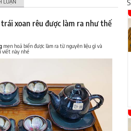
S
H LUẬN
trái xoan rêu được làm ra như thế
ng
men hoả biến được làm ra từ nguyên liệu gì và
i viết này nhé
ấ
m
chén quà tặng bát tràng