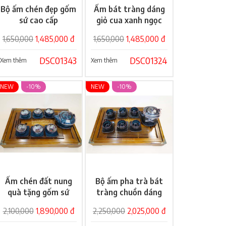
Bộ ấm chén đẹp gốm
Ấm bát tràng dáng
Giỏ hàng
Giỏ hàng
sứ cao cấp
giỏ cua xanh ngọc
1,650,000
1,485,000 đ
1,650,000
1,485,000 đ
DSC01343
DSC01324
Xem thêm
Xem thêm
NEW
-10%
NEW
-10%
Ấm chén đất nung
Bộ ấm pha trà bát
Giỏ hàng
Giỏ hàng
quà tặng gốm sứ
tràng chuồn dáng
cao cấp
vuông
2,100,000
1,890,000 đ
2,250,000
2,025,000 đ