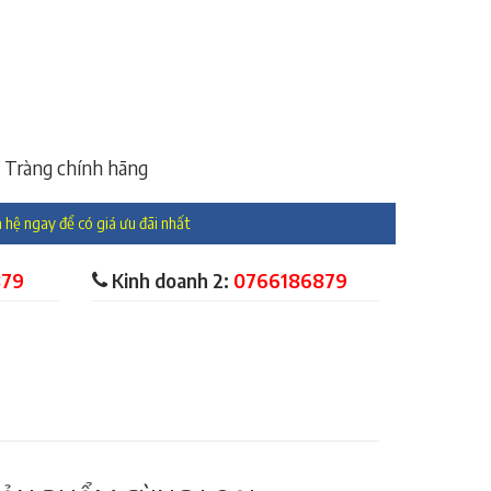
 Tràng chính hãng
 hệ ngay để có giá ưu đãi nhất
879
Kinh doanh 2:
0766186879