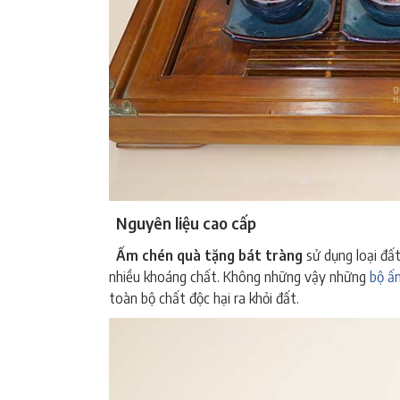
Nguyên liệu cao cấp
ấ
m
chén quà tặng bát tràng
Ấm chén quà tặng bát tràng
sử dụng loại đất
nhiều khoáng chất. Không những vậy những
bộ ấ
toàn bộ chất độc hại ra khỏi đất.
ấ
m
chén quà tặng bát 