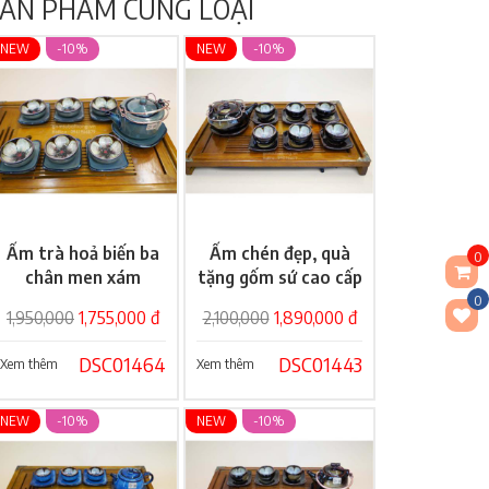
ẢN PHẨM CÙNG LOẠI
NEW
-10%
NEW
-10%
Ấm trà hoả biến ba
Ấm chén đẹp, quà
Giỏ hàng
Giỏ hàng
0
chân men xám
tặng gốm sứ cao cấp
0
1,950,000
1,755,000 đ
2,100,000
1,890,000 đ
DSC01464
DSC01443
Xem thêm
Xem thêm
NEW
-10%
NEW
-10%