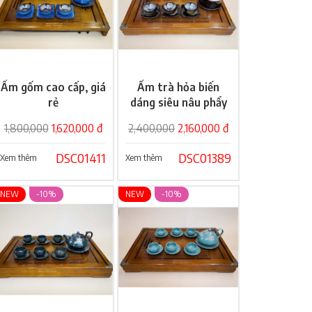
Ấm gốm cao cấp, giá
Ấm trà hỏa biến
Giỏ hàng
Giỏ hàng
rẻ
dáng siêu nâu phẩy
hoả biến
1,800,000
1,620,000 đ
2,400,000
2,160,000 đ
DSC01411
DSC01389
Xem thêm
Xem thêm
NEW
-10%
NEW
-10%