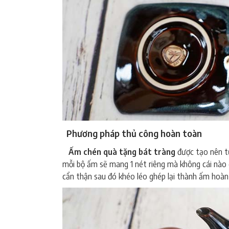
Phương pháp thủ công hoàn toàn
ấ
m
chén qu
Ấm chén quà tặng bát tràng
được tạo nên t
mỗi bộ ấm sẽ mang 1 nét riêng mà không cái nào
cẩn thận sau đó khéo léo ghép lại thành ấm hoàn