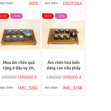
0013
DSC01264
Xem thêm
Xem thêm
NEW
-10%
NEW
-10%
Mua ấm chén quà
Ấm chén hoả biến
Giỏ hàng
Giỏ hàng
tặng ở đâu uy tín,
dáng cao nâu phẩy
giá rẻ?
2,100,000
1,890,000 đ
2,100,000
1,890,000 đ
IMG_3282
IMG_3268
Xem thêm
Xem thêm