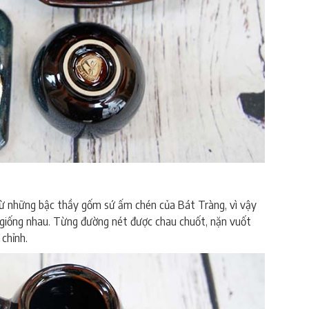
à tặng bát tràng
ừ những bậc thầy gốm sứ ấm chén của Bát Tràng, vì vậy
 giống nhau. Từng đường nét được chau chuốt, nặn vuốt
 chỉnh.
ấ
m
chén quà tặng bát tràng