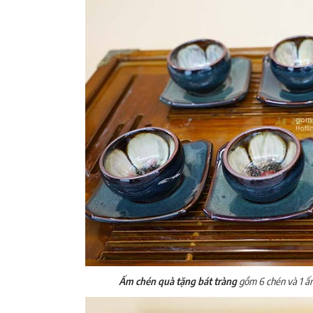
Ấm chén quà tặng bát tràng
gồm 6 chén và 1 ấ