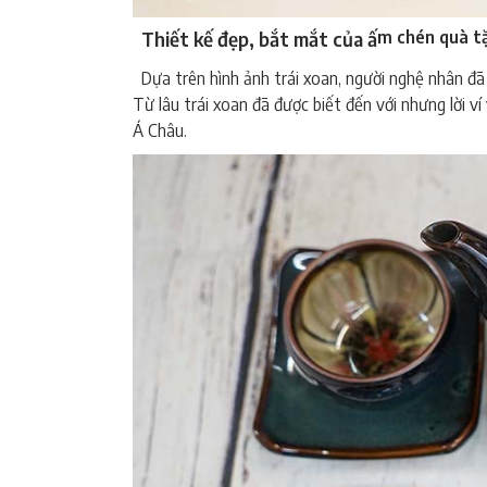
Thiết kế đẹp, bắt mắt của ấ
m chén quà t
Dựa trên hình ảnh trái xoan, người nghệ nhân đã
Từ lâu trái xoan đã được biết đến với nhưng lời 
Á Châu.
ấ
m
chén quà tặng bát tràng