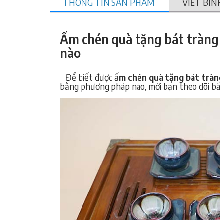
THÔNG TIN SẢN PHẨM
VIẾT BÌN
Ấm chén quà tặng bát tràng 
nào
Để biết được ấ
m chén quà tặng bát trà
bằng phương pháp nào, mời bạn theo dõi bà