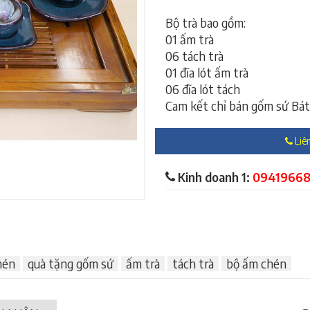
Bộ trà bao gồm:
01 ấm trà
06 tách trà
01 đĩa lót ấm trà
06 đĩa lót tách
Cam kết chỉ bán gốm sứ Bát
Liên
Kinh doanh 1:
0941966
hén
quà tặng gốm sứ
ấm trà
tách trà
bộ ấm chén