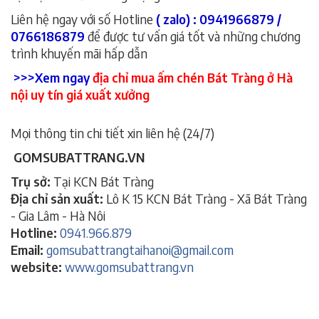
Liên hệ ngay với số Hotline
( zalo) : 0941966879 /
0766186879
để được tư vấn giá tốt và những chương
trình khuyến mãi hấp dẫn
>>>Xem ngay
địa chỉ mua ấm chén Bát Tràng ở Hà
nội uy tín giá xuất xưởng
Mọi thông tin chi tiết xin liên hệ (24/7)
GOMSUBATTRANG.VN
Trụ sở:
Tại KCN Bát Tràng
Địa chỉ sản xuất:
Lô K 15 KCN Bát Tràng - Xã Bát Tràng
- Gia Lâm - Hà Nôi
Hotline:
0941.966.879
Email:
gomsubattrangtaihanoi@gmail.com
website:
www.gomsubattrang.vn