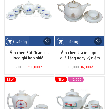
Giỏ hàng
Giỏ hàng
Ấm chén Bát Tràng in
Ấm chén trà in logo -
logo giá bao nhiêu
quà tặng ngày kỷ niệm
230,000
198,000 đ
380,000
307,800 đ
NEW
NEW
-42,000