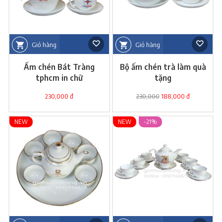
Giỏ hàng
Giỏ hàng
Ấm chén Bát Tràng
Bộ ấm chén trà làm quà
tphcm in chữ
tặng
230,000 đ
230,000
188,000 đ
NEW
NEW
-21%