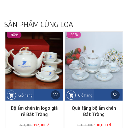
SẢN PHẨM CÙNG LOẠI
-40%
-30%
Giỏ hàng
Giỏ hàng
Bộ ấm chén in logo giá
Quà tặng bộ ấm chén
rẻ Bát Tràng
Bát Tràng
320,000
192,000 đ
1,300,000
910,000 đ