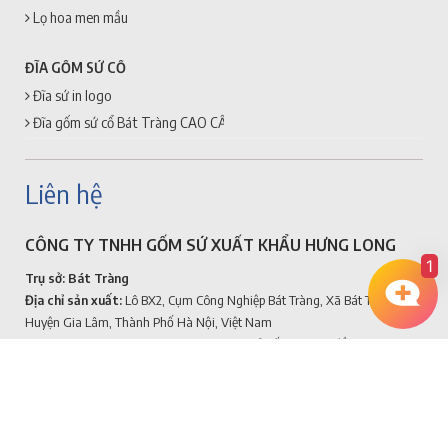
Lọ hoa men mầu
ĐĨA GỐM SỨ CỔ
Đĩa sứ in logo
Đĩa gốm sứ cổ Bát Tràng CAO CẤP + GIÁ RẺ
Liên hệ
CÔNG TY TNHH GỐM SỨ XUẤT KHẨU HƯNG LONG
1
Trụ sở: Bát Tràng
Địa chỉ sản xuất:
Lô BX2, Cụm Công Nghiệp Bát Tràng, Xã Bát Tràng,
Huyện Gia Lâm, Thành Phố Hà Nội, Việt Nam
GPĐKKD:
0109881123
-
Do phòng ĐKKD sở kế hoạch và đầu tư thành
phố Hà Nội cấp ngày: 10/1/2022
Hotline:
0941.966.879
hoặc 0766186879
Email:
gomsubattrangtaihanoi@gmail.com
website:
www.gomsubattrang.vn