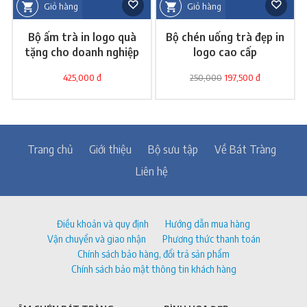
Giỏ hàng
Giỏ hàng
Bộ ấm trà in logo quà
Bộ chén uống trà đẹp in
tặng cho doanh nghiệp
logo cao cấp
425,000 đ
250,000
197,500 đ
Trang chủ
Giới thiệu
Bộ sưu tập
Về Bát Tràng
Liên hệ
Điều khoản và quy định
Hướng dẫn mua hàng
Vận chuyển và giao nhận
Phương thức thanh toán
Chính sách bảo hàng, đổi trả sản phẩm
Chính sách bảo mật thông tin khách hàng