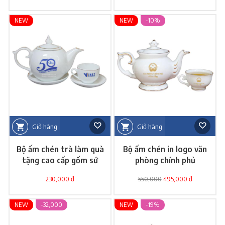
NEW
NEW
-10%
Giỏ hàng
Giỏ hàng
Bộ ấm chén trà làm quà
Bộ ấm chén in logo văn
tặng cao cấp gốm sứ
phòng chính phủ
Bát Tràng
230,000 đ
550,000
495,000 đ
NEW
-32,000
NEW
-19%