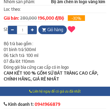
Nhóm sản phẩm:
Bộ ấm chén in logo vàng kim
Loc theo:
Giá bán:
280,000
196,000 đ/Bộ
-30%
Sl:
Giỏ hàng
Bộ trà bao gồm :
01 bình trà 500ml
06 tách trà 100 ml
07 đĩa lót 110mm
Đóng gói bìa cứng cao cấp có in logo
CAM KẾT 100 % GỐM SỨ BÁT TRÀNG CAO CẤP,
CHÍNH HÃNG, GIÁ RẺ NHẤT
Liên hệ ngay để có giá ưu đãi nhất
Kinh doanh 1:
0941966879