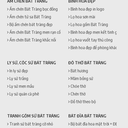
ẤM CHÉN BÁT TRÀNG
BÌNH HOA ĐẸP
Ấm chén Bát Tràng bọc đồng
Bình hoa đẹp in logo
Ấm chén tử sa Bát Tràng
Lọ hoa sơn mài
Bộ ấm chén bát tràng đẹp
Lọ hoa gốm Bát Tràng
Ấm chén Bát Tràng men rạn cổ
Bình hoa đẹp men kết tinh gốm sứ
Ấm chén Bát Tràng khắc nổi
Lọ hoa vuốt tay thủ công
Bình hoa đẹp để phòng khách
LY SỨ, CỐC SỨ BÁT TRÀNG
ĐỒ THỜ BÁT TRÀNG
In ly sứ đẹp
Bát hương
Ly sứ trắng
Mâm bồng sứ
Ly sứ men mầu
Chóe thờ
Ly sứ quán cà phê
Chén thờ
Đồ thờ theo bộ
TRANH GỐM SỨ BÁT TRÀNG
BÁT ĐĨA BÁT TRÀNG
Tranh sứ bát tràng cỡ nhỏ
Bộ bát đĩa hoa mặt trời + ĐẸP + 