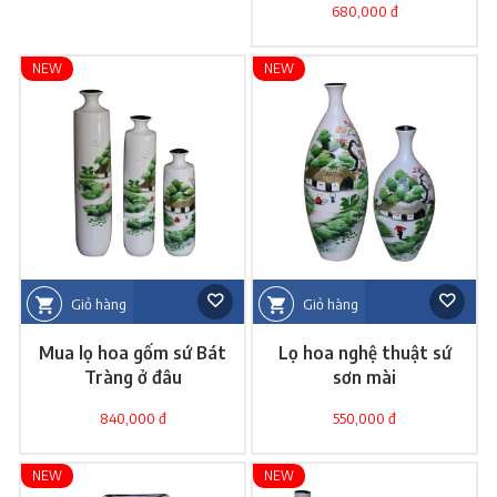
680,000 đ
NEW
NEW
Giỏ hàng
Giỏ hàng
Mua lọ hoa gốm sứ Bát
Lọ hoa nghệ thuật sứ
Tràng ở đâu
sơn mài
840,000 đ
550,000 đ
NEW
NEW