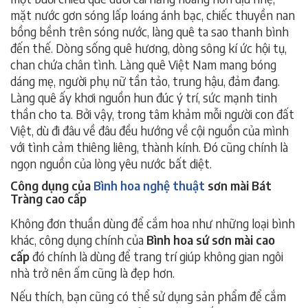
mặt nước gơn sóng lấp loáng ánh bạc, chiếc thuyền nan
bồng bềnh trên sóng nước, làng quê ta sao thanh bình
đến thế. Dòng sống quê hương, dòng sông kí ức hội tụ,
chan chứa chân tình. Làng quê Việt Nam mang bóng
dáng mẹ, người phụ nữ tần tảo, trung hậu, đảm đang.
Làng quê ấy khơi nguồn hun đúc ý trí, sức mạnh tinh
thần cho ta. Bởi vậy, trong tâm khảm mỗi người con đất
Việt, dù đi đâu về đâu đều hướng về cội nguồn của mình
với tình cảm thiêng liêng, thành kính. Đó cũng chính là
ngọn nguồn của lòng yêu nước bất diệt.
Công dụng của
Bình hoa nghệ thuật
sơn mài Bát
Tràng cao cấp
Không đơn thuần dùng để cắm hoa như những loại bình
khác, công dụng chính của
Bình hoa sứ sơn mài cao
cấp
đó chính là dùng để trang trí giúp không gian ngôi
nhà trở nên ấm cũng là đẹp hơn.
Nếu thích, bạn cũng có thể sử dụng sản phẩm để cắm