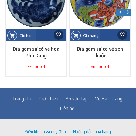
Giỏ hàng
Giỏ hàng
Đĩa gốm sứ cổ vẽ hoa
Đĩa gốm sứ cổ vẽ sen
Phù Dung
chuồn
550,000 đ
600,000 đ
Trang chủ
Giới thiệu
Bộ sưu tập
Về Bát Tràng
Liên hệ
Điều khoản và quy định
Hướng dẫn mua hàng