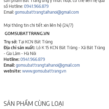
sản phẩm Bát Tràng ưng ý nhất hoặc có thể liên hệ qua
số Hotline:
0941.966.879
Email:
gomsubattrangtaihanoi@gmail.com
Mọi thông tin chi tiết xin liên hệ (24/7)
GOMSUBATTRANG.VN
Trụ sở:
Tại KCN Bát Tràng
Địa chỉ sản xuất:
Lô K 15 KCN Bát Tràng - Xã Bát Tràng
- Gia Lâm - Hà Nôi
Hotline:
0941.966.879
Email:
gomsubattrangtaihanoi@gmail.com
website:
www.gomsubattrang.vn
SẢN PHẨM CÙNG LOẠI