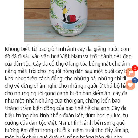
Không biết từ bao giờ hình ảnh cây đa, giếng nước, con
đò đã đi sâu vào văn hoá Việt Nam và trở thành nét đẹp
của dân tộc. Cây đa cổ thụ ở làng tỏa bóng mát che ánh
0
nắng mặt trời cho người nông dân sau một buổi cày bừa
khó nhọc trên cánh đồng; cho những bà, những chị đi
0
chợ về dừng chân nghỉ; cho những người lữ thứ bộ hành,
cho những người gồng gánh buôn bán kiếm ăn...cây đa
như một nhân chứng của thời gian, chứng kiến bao
thăng trầm biến động của bao thế hệ cha anh. Cây đa
biểu trưng cho tinh thần đoàn kết, đùm bọc, tự lực, tự
cường của dân tộc Việt Nam. Hình ảnh bến sông quê
hương êm đềm trong chuỗi kỉ niệm tuổi thơ đầy ấm áp,
một buổi chiều quê dưới cái nắng hoàng hôn dịu nhẹ,