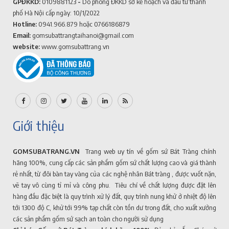
GPĐKKD:
0109881123
-
Do phòng ĐKKD sở kế hoạch và đầu tư thành
phố Hà Nội cấp ngày: 10/1/2022
Hotline:
0941.966.879
hoặc 0766186879
Email:
gomsubattrangtaihanoi@gmail.com
website:
www.gomsubattrang.vn
Giới thiệu
GOMSUBATRANG.VN
Trang web uy tín về gốm sứ Bát Tràng chính
hãng 100%, cung cấp các sản phẩm gốm sứ chất lượng cao và giá thành
rẻ nhất, từ đôi bàn tay vàng của các nghệ nhân Bát tràng , được vuốt nặn,
vẽ tay vô cùng tỉ mỉ và công phu. Tiêu chí về chất lượng được đặt lên
hàng đầu đặc biệt là quy trình xử lý đất, quy trình nung khử ở nhiệt độ lên
tới 1300 độ C, khử tới 99% tạp chất còn tồn dư trong đất, cho xuất xưởng
các sản phẩm gốm sứ sạch an toàn cho người sử dụng