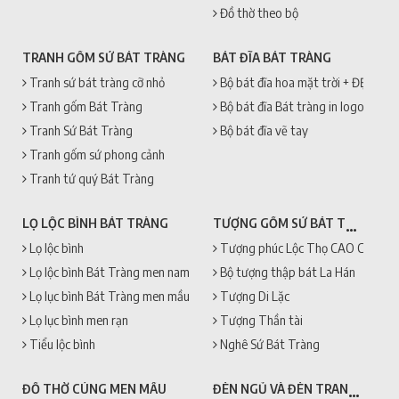
Đồ thờ theo bộ
TRANH GỐM SỨ BÁT TRÀNG
BÁT ĐĨA BÁT TRÀNG
Tranh sứ bát tràng cỡ nhỏ
Bộ bát đĩa hoa mặt trời + ĐẸP + 
Tranh gốm Bát Tràng
Bộ bát đĩa Bát tràng in logo
Tranh Sứ Bát Tràng
Bộ bát đĩa vẽ tay
Tranh gốm sứ phong cảnh
Tranh tứ quý Bát Tràng
TƯỢNG GỐM SỨ BÁT TRÀNG
LỌ LỘC BÌNH BÁT TRÀNG
Lọ lộc bình
Tượng phúc Lộc Thọ CAO CẤP + 
Lọ lộc bình Bát Tràng men nam
Bộ tượng thập bát La Hán
Lọ lục bình Bát Tràng men mầu
Tượng Di Lặc
Lọ lục bình men rạn
Tượng Thần tài
Tiểu lộc bình
Nghê Sứ Bát Tràng
ĐÈN NGỦ VÀ ĐÈN TRANG TRÍ
ĐỒ THỜ CÚNG MEN MẦU