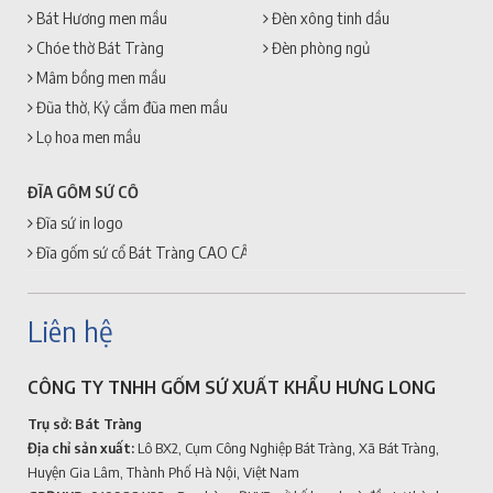
Bát Hương men mầu
Đèn xông tinh dầu
Chóe thờ Bát Tràng
Đèn phòng ngủ
Mâm bồng men mầu
Đũa thờ, Kỷ cắm đũa men mầu
Lọ hoa men mầu
ĐĨA GỐM SỨ CỔ
Đĩa sứ in logo
Đĩa gốm sứ cổ Bát Tràng CAO CẤP + GIÁ RẺ
Liên hệ
CÔNG TY TNHH GỐM SỨ XUẤT KHẨU HƯNG LONG
Trụ sở: Bát Tràng
Địa chỉ sản xuất:
Lô BX2, Cụm Công Nghiệp Bát Tràng, Xã Bát Tràng,
Huyện Gia Lâm, Thành Phố Hà Nội, Việt Nam