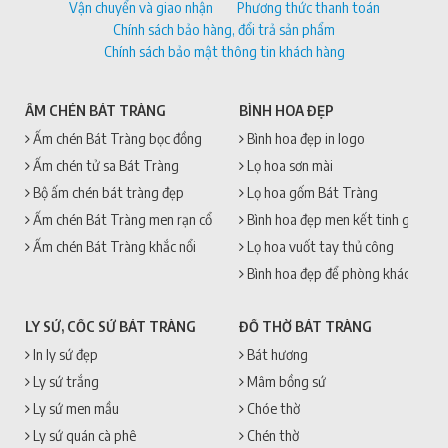
Vận chuyển và giao nhận
Phương thức thanh toán
Chính sách bảo hàng, đổi trả sản phẩm
Chính sách bảo mật thông tin khách hàng
ẤM CHÉN BÁT TRÀNG
BÌNH HOA ĐẸP
Ấm chén Bát Tràng bọc đồng
Bình hoa đẹp in logo
Ấm chén tử sa Bát Tràng
Lọ hoa sơn mài
Bộ ấm chén bát tràng đẹp
Lọ hoa gốm Bát Tràng
Ấm chén Bát Tràng men rạn cổ
Bình hoa đẹp men kết tinh gốm sứ
Ấm chén Bát Tràng khắc nổi
Lọ hoa vuốt tay thủ công
Bình hoa đẹp để phòng khách
LY SỨ, CỐC SỨ BÁT TRÀNG
ĐỒ THỜ BÁT TRÀNG
In ly sứ đẹp
Bát hương
Ly sứ trắng
Mâm bồng sứ
Ly sứ men mầu
Chóe thờ
Ly sứ quán cà phê
Chén thờ