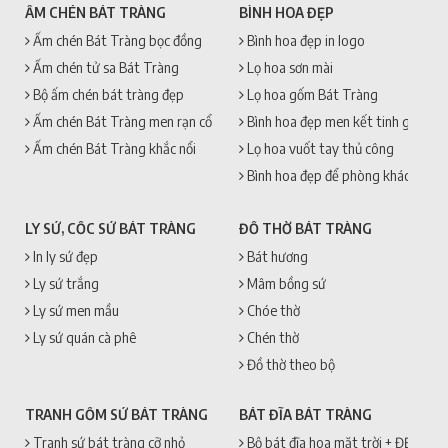
ẤM CHÉN BÁT TRÀNG
BÌNH HOA ĐẸP
Ấm chén Bát Tràng bọc đồng
Bình hoa đẹp in logo
Ấm chén tử sa Bát Tràng
Lọ hoa sơn mài
Bộ ấm chén bát tràng đẹp
Lọ hoa gốm Bát Tràng
Ấm chén Bát Tràng men rạn cổ
Bình hoa đẹp men kết tinh gốm sứ
Ấm chén Bát Tràng khắc nổi
Lọ hoa vuốt tay thủ công
Bình hoa đẹp để phòng khách
LY SỨ, CỐC SỨ BÁT TRÀNG
ĐỒ THỜ BÁT TRÀNG
In ly sứ đẹp
Bát hương
Ly sứ trắng
Mâm bồng sứ
Ly sứ men mầu
Chóe thờ
Ly sứ quán cà phê
Chén thờ
Đồ thờ theo bộ
TRANH GỐM SỨ BÁT TRÀNG
BÁT ĐĨA BÁT TRÀNG
Tranh sứ bát tràng cỡ nhỏ
Bộ bát đĩa hoa mặt trời + ĐẸP + 