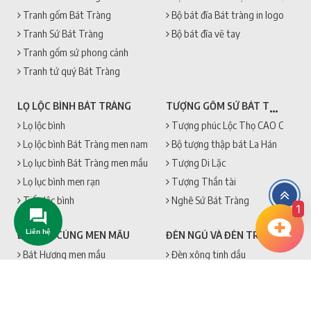
Tranh gốm Bát Tràng
Bộ bát đĩa Bát tràng in logo
Tranh Sứ Bát Tràng
Bộ bát đĩa vẽ tay
Tranh gốm sứ phong cảnh
Tranh tứ quý Bát Tràng
TƯỢNG GỐM SỨ BÁT TRÀNG
LỌ LỘC BÌNH BÁT TRÀNG
Lọ lộc bình
Tượng phúc Lộc Thọ CAO CẤP + 
Lọ lộc bình Bát Tràng men nam
Bộ tượng thập bát La Hán
Lọ lục bình Bát Tràng men mầu
Tượng Di Lặc
Lọ lục bình men rạn
Tượng Thần tài
Tiểu lộc bình
Nghê Sứ Bát Tràng
1
Liên hệ
ĐÈN NGỦ VÀ ĐÈN TRANG TRÍ
ĐỒ THỜ CÚNG MEN MẦU
Bát Hương men mầu
Đèn xông tinh dầu
Chóe thờ Bát Tràng
Đèn phòng ngủ
Mâm bồng men mầu
Đũa thờ, Kỷ cắm đũa men mầu