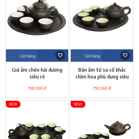
Giỏ hàng
Giỏ hàng
Giá ấm chén hải dương
Bán ấm tử sa cổ khắc
siêu rẻ
chìm hoa phù dung siêu
đẹp
750,000 đ
750,000 đ
NEW
NEW