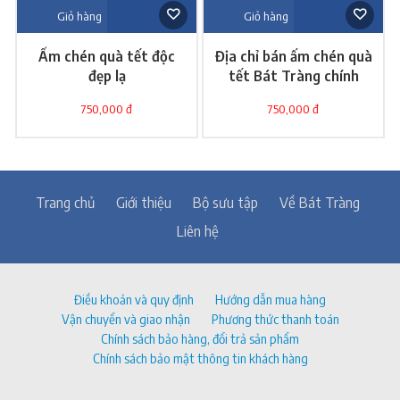
Giỏ hàng
Giỏ hàng
Ấm chén quà tết độc
Địa chỉ bán ấm chén quà
đẹp lạ
tết Bát Tràng chính
hãng
750,000 đ
750,000 đ
Trang chủ
Giới thiệu
Bộ sưu tập
Về Bát Tràng
Liên hệ
Điều khoản và quy định
Hướng dẫn mua hàng
Vận chuyển và giao nhận
Phương thức thanh toán
Chính sách bảo hàng, đổi trả sản phẩm
Chính sách bảo mật thông tin khách hàng