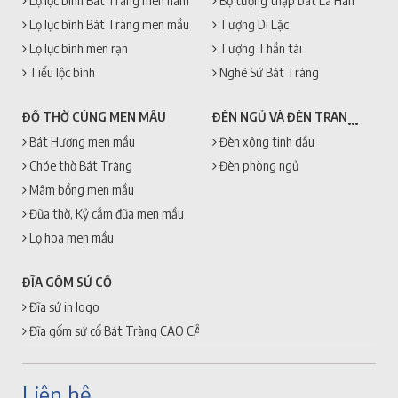
Lọ lộc bình Bát Tràng men nam
Bộ tượng thập bát La Hán
Lọ lục bình Bát Tràng men mầu
Tượng Di Lặc
Lọ lục bình men rạn
Tượng Thần tài
Tiểu lộc bình
Nghê Sứ Bát Tràng
ĐÈN NGỦ VÀ ĐÈN TRANG TRÍ
ĐỒ THỜ CÚNG MEN MẦU
Bát Hương men mầu
Đèn xông tinh dầu
Chóe thờ Bát Tràng
Đèn phòng ngủ
Mâm bồng men mầu
Đũa thờ, Kỷ cắm đũa men mầu
Lọ hoa men mầu
ĐĨA GỐM SỨ CỔ
Đĩa sứ in logo
Đĩa gốm sứ cổ Bát Tràng CAO CẤP + GIÁ RẺ
Liên hệ