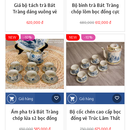
Giá bộ tách trà Bát
Bộ bình trà Bát Tràng
Tràng dáng vuông vẽ
chóp lõm bọc đồng cực
liên hoa
đẹp
620,000 đ
680,000
612,000 đ
NEW
-10%
NEW
-10%
Giỏ hàng
Giỏ hàng
Ấm pha trà Bát Tràng
Bộ cốc chén cao cấp bọc
chóp lửa s2 bọc đồng
đồng vẽ Trúc Lâm Thất
Hiền
650,000
585,000 đ
750,000
675,000 đ