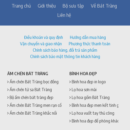
Trang chủ
Giới thiệu
Bộ sưu tập
Về Bát Tràng
Liên hệ
Điều khoản và quy định
Hướng dẫn mua hàng
Vận chuyển và giao nhận
Phương thức thanh toán
Chính sách bảo hàng, đổi trả sản phẩm
Chính sách bảo mật thông tin khách hàng
ẤM CHÉN BÁT TRÀNG
BÌNH HOA ĐẸP
Ấm chén Bát Tràng bọc đồng
Bình hoa đẹp in logo
Ấm chén tử sa Bát Tràng
Lọ hoa sơn mài
Bộ ấm chén bát tràng đẹp
Lọ hoa gốm Bát Tràng
Ấm chén Bát Tràng men rạn cổ
Bình hoa đẹp men kết tinh gốm sứ
Ấm chén Bát Tràng khắc nổi
Lọ hoa vuốt tay thủ công
Bình hoa đẹp để phòng khách