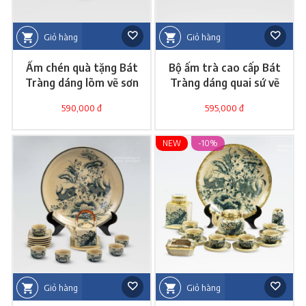
Giỏ hàng
Giỏ hàng
Ấm chén quà tặng Bát
Bộ ấm trà cao cấp Bát
Tràng dáng lõm vẽ sơn
Tràng dáng quai sứ vẽ
thuỷ hữu tình
hoa dây
590,000 đ
595,000 đ
NEW
-10%
Giỏ hàng
Giỏ hàng