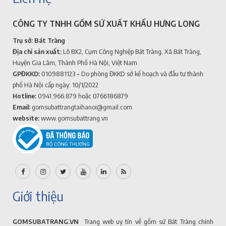
CÔNG TY TNHH GỐM SỨ XUẤT KHẨU HƯNG LONG
Trụ sở: Bát Tràng
Địa chỉ sản xuất:
Lô BX2, Cụm Công Nghiệp Bát Tràng, Xã Bát Tràng,
Huyện Gia Lâm, Thành Phố Hà Nội, Việt Nam
GPĐKKD:
0109881123
-
Do phòng ĐKKD sở kế hoạch và đầu tư thành
phố Hà Nội cấp ngày: 10/1/2022
Hotline:
0941.966.879
hoặc 0766186879
Email:
gomsubattrangtaihanoi@gmail.com
website:
www.gomsubattrang.vn
Giới thiệu
GOMSUBATRANG.VN
Trang web uy tín về gốm sứ Bát Tràng chính