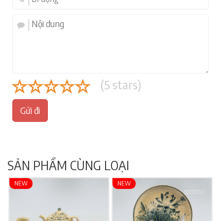
(
5
stars)
Gửi đi
SẢN PHẨM CÙNG LOẠI
NEW
NEW