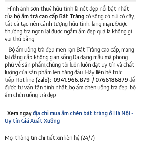
Hình ảnh sơn thuỷ hữu tình là nét đẹp nổi bật nhất
của
bộ ấm trà cao cấp Bát Tràng
có sông có núi có cây,
tất cả tạo nên cảnh tượng hữu tình, lãng mạn. Được
thưởng trà ngon lại được ngắm ấm đẹp quả là không gì
vui thú bằng
.
bộ ấm trà cao cấp Bát Tràng,bộ ấm trà cao cấp Bát Tràng
Bộ ấm uống trà đẹp men rạn Bát Tràng cao cấp, mang
lại đẳng cấp không gian sống.Đa dạng mẫu mã phong
phú về sản phẩm,chúng tôi luôn luôn đặt uy tín và chất
lượng của sản phẩm lên hàng đầu. Hãy liên hệ trực
tiếp Hot line
(zalo): 0941.966.879 / 0766186879
để
được tư vấn tận tình nhất..bộ ấm chén uống trà đẹp, bộ
ấm chén uống trà đẹp
bộ ấm trà cao cấp Bát Tràng,bộ
ấm trà cao cấp Bát Tràng
Xem ngay
địa chỉ mua ấm chén bát tràng ở Hà Nội -
Uy tín Giá Xuất Xưởng
bộ ấm trà cao cấp Bát Tràng
Mọi thông tin chi tiết xin liên hệ (24/7)