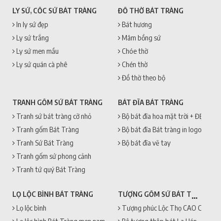
LY SỨ, CỐC SỨ BÁT TRÀNG
ĐỒ THỜ BÁT TRÀNG
In ly sứ đẹp
Bát hương
Ly sứ trắng
Mâm bồng sứ
Ly sứ men mầu
Chóe thờ
Ly sứ quán cà phê
Chén thờ
Đồ thờ theo bộ
TRANH GỐM SỨ BÁT TRÀNG
BÁT ĐĨA BÁT TRÀNG
Tranh sứ bát tràng cỡ nhỏ
Bộ bát đĩa hoa mặt trời + ĐẸP + 
Tranh gốm Bát Tràng
Bộ bát đĩa Bát tràng in logo
Tranh Sứ Bát Tràng
Bộ bát đĩa vẽ tay
Tranh gốm sứ phong cảnh
Tranh tứ quý Bát Tràng
TƯỢNG GỐM SỨ BÁT TRÀNG
LỌ LỘC BÌNH BÁT TRÀNG
Lọ lộc bình
Tượng phúc Lộc Thọ CAO CẤP + 