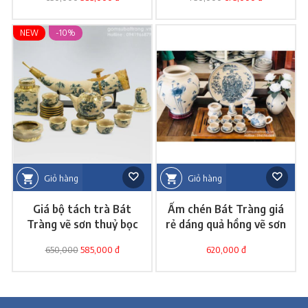
NEW
-10%
Giỏ hàng
Giỏ hàng
Giá bộ tách trà Bát
Ấm chén Bát Tràng giá
Tràng vẽ sơn thuỷ bọc
rẻ dáng quả hồng vẽ sơn
đồng vàng
thuỷ
650,000
585,000 đ
620,000 đ