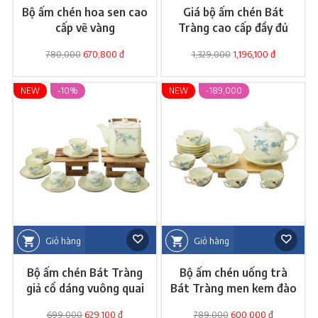
Bộ ấm chén hoa sen cao
Giá bộ ấm chén Bát
cấp vẽ vàng
Tràng cao cấp đầy đủ
phụ kiện
780,000
670,800 đ
1,329,000
1,196,100 đ
NEW
-10%
NEW
-189,000
Giỏ hàng
Giỏ hàng
Bộ ấm chén Bát Tràng
Bộ ấm chén uống trà
giả cổ dáng vuông quai
Bát Tràng men kem đào
đồng
xanh
699,000
629,100 đ
789,000
600,000 đ