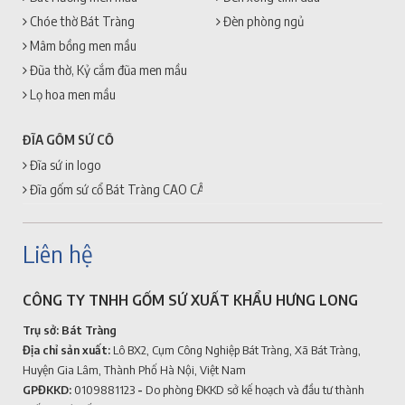
Chóe thờ Bát Tràng
Đèn phòng ngủ
Mâm bồng men mầu
Đũa thờ, Kỷ cắm đũa men mầu
Lọ hoa men mầu
ĐĨA GỐM SỨ CỔ
Đĩa sứ in logo
Đĩa gốm sứ cổ Bát Tràng CAO CẤP + GIÁ RẺ
Liên hệ
CÔNG TY TNHH GỐM SỨ XUẤT KHẨU HƯNG LONG
Trụ sở: Bát Tràng
Địa chỉ sản xuất:
Lô BX2, Cụm Công Nghiệp Bát Tràng, Xã Bát Tràng,
Huyện Gia Lâm, Thành Phố Hà Nội, Việt Nam
GPĐKKD:
0109881123
-
Do phòng ĐKKD sở kế hoạch và đầu tư thành