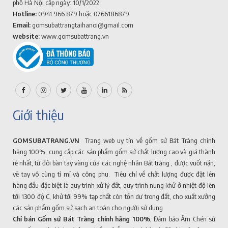
phố Hà Nội cấp ngày: 10/1/2022
Hotline:
0941.966.879
hoặc 0766186879
Email:
gomsubattrangtaihanoi@gmail.com
website:
www.gomsubattrang.vn
Giới thiệu
GOMSUBATRANG.VN
Trang web uy tín về gốm sứ Bát Tràng chính
hãng 100%, cung cấp các sản phẩm gốm sứ chất lượng cao và giá thành
rẻ nhất, từ đôi bàn tay vàng của các nghệ nhân Bát tràng , được vuốt nặn,
vẽ tay vô cùng tỉ mỉ và công phu. Tiêu chí về chất lượng được đặt lên
hàng đầu đặc biệt là quy trình xử lý đất, quy trình nung khử ở nhiệt độ lên
tới 1300 độ C, khử tới 99% tạp chất còn tồn dư trong đất, cho xuất xưởng
các sản phẩm gốm sứ sạch an toàn cho người sử dụng
Chỉ bán Gốm sứ Bát Tràng chính hãng 100%
, Đảm bảo Ấm Chén sứ