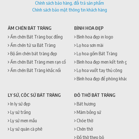
Chính sách bảo hàng, đổi trả sản phẩm
Chính sách bảo mật thông tin khách hàng
ẤM CHÉN BÁT TRÀNG
BÌNH HOA ĐẸP
Ấm chén Bát Tràng bọc đồng
Bình hoa đẹp in logo
Ấm chén tử sa Bát Tràng
Lọ hoa sơn mài
Bộ ấm chén bát tràng đẹp
Lọ hoa gốm Bát Tràng
Ấm chén Bát Tràng men rạn cổ
Bình hoa đẹp men kết tinh gốm sứ
Ấm chén Bát Tràng khắc nổi
Lọ hoa vuốt tay thủ công
Bình hoa đẹp để phòng khách
LY SỨ, CỐC SỨ BÁT TRÀNG
ĐỒ THỜ BÁT TRÀNG
In ly sứ đẹp
Bát hương
Ly sứ trắng
Mâm bồng sứ
Ly sứ men mầu
Chóe thờ
Ly sứ quán cà phê
Chén thờ
Đồ thờ theo bộ