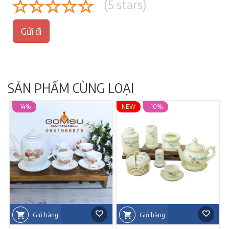
(
5
stars)
Gửi đi
SẢN PHẨM CÙNG LOẠI
-14%
NEW
-10%
Giỏ hàng
Giỏ hàng