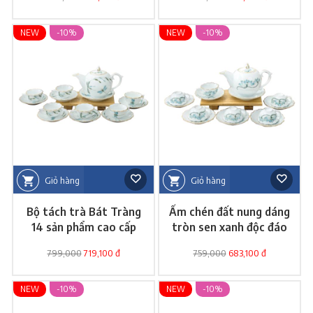
NEW
-10%
NEW
-10%
Giỏ hàng
Giỏ hàng
Bộ tách trà Bát Tràng
Ấm chén đất nung dáng
14 sản phẩm cao cấp
tròn sen xanh độc đáo
799,000
719,100 đ
759,000
683,100 đ
NEW
-10%
NEW
-10%