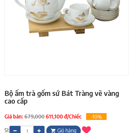
Bộ ấm trà gốm sứ Bát Tràng vẽ vàng
cao cấp
Giá bán:
679,000
611,100 đ/Chiếc
-10%
Sl:
Giỏ hàng