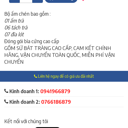
Bộ ấm chén bao gồm :
01 ấm trà
06 tách trà
07 đĩa lót
Đóng gói bìa cứng cao cấp
GỐM SỨ BÁT TRÀNG CAO CẤP, CAM KẾT CHÍNH
HÃNG, VẬN CHUYỂN TOÀN QUỐC, MIỄN PHÍ VẬN
CHUYỂN
Liên hệ ngay để có giá ưu đãi nhất
Kinh doanh 1:
0941966879
Kinh doanh 2:
0766186879
Kết nối với chúng tôi