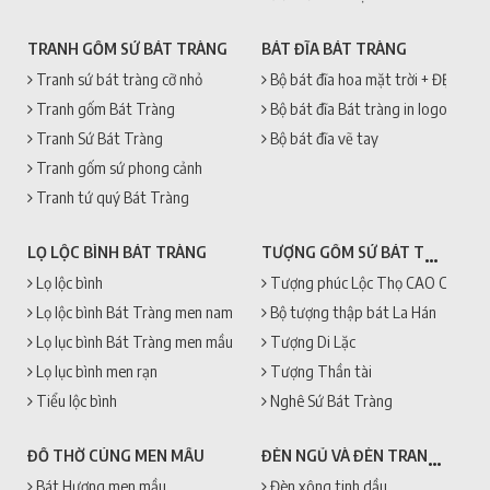
TRANH GỐM SỨ BÁT TRÀNG
BÁT ĐĨA BÁT TRÀNG
Tranh sứ bát tràng cỡ nhỏ
Bộ bát đĩa hoa mặt trời + ĐẸP + 
Tranh gốm Bát Tràng
Bộ bát đĩa Bát tràng in logo
Tranh Sứ Bát Tràng
Bộ bát đĩa vẽ tay
Tranh gốm sứ phong cảnh
Tranh tứ quý Bát Tràng
TƯỢNG GỐM SỨ BÁT TRÀNG
LỌ LỘC BÌNH BÁT TRÀNG
Lọ lộc bình
Tượng phúc Lộc Thọ CAO CẤP + 
Lọ lộc bình Bát Tràng men nam
Bộ tượng thập bát La Hán
Lọ lục bình Bát Tràng men mầu
Tượng Di Lặc
Lọ lục bình men rạn
Tượng Thần tài
Tiểu lộc bình
Nghê Sứ Bát Tràng
ĐÈN NGỦ VÀ ĐÈN TRANG TRÍ
ĐỒ THỜ CÚNG MEN MẦU
Bát Hương men mầu
Đèn xông tinh dầu