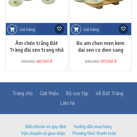
Giỏ hàng
Giỏ hàng
Ấm chén trắng Bát
Bo am chen men kem
Tràng đài sen trang nhã
dai sen co dien sang
trong
519,000
467,100 đ
639,000
575,100 đ
Trang chủ
Giới thiệu
Bộ sưu tập
Về Bát Tràng
Liên hệ
Điều khoản và quy định
Hướng dẫn mua hàng
Vận chuyển và giao nhận
Phương thức thanh toán