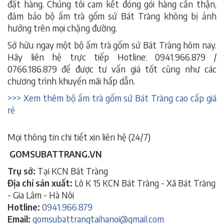
đặt hàng. Chúng tôi cam kết đóng gói hàng cẩn thận,
đảm bảo bộ ấm trà gốm sứ Bát Tràng không bị ảnh
hưởng trên mọi chặng đường.
bộ ấm trà gốm sứ bát tràng
Sở hữu ngay một bộ ấm trà gốm sứ Bát Tràng hôm nay.
Hãy liên hệ trực tiếp Hotline: 0941.966.879 /
0766.186.879 để được tư vấn giá tốt cũng như các
chương trình khuyến mãi hấp dẫn.
bộ ấm trà gốm sứ bát tràng
>>> Xem thêm bộ ấm trà gốm sứ Bát Tràng cao cấp giá
rẻ
bộ ấm trà gốm sứ bát tràng
Mọi thông tin chi tiết xin liên hệ (24/7)
GOMSUBATTRANG.VN
Trụ sở:
Tại KCN Bát Tràng
Địa chỉ sản xuất:
Lô K 15 KCN Bát Tràng - Xã Bát Tràng
- Gia Lâm - Hà Nôi
Hotline:
0941.966.879
Email:
gomsubattrangtaihanoi@gmail.com