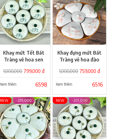
Khay mứt Tết Bát
Khay đựng mứt Bát
Giỏ hàng
Giỏ hàng
Tràng vẽ hoa sen
Tràng vẽ hoa đào
sang trọng
giá rẻ
1,000,000
799,000 đ
1,000,000
759,000 đ
6598
6516
Xem thêm
Xem thêm
NEW
-201,000
NEW
-201,000