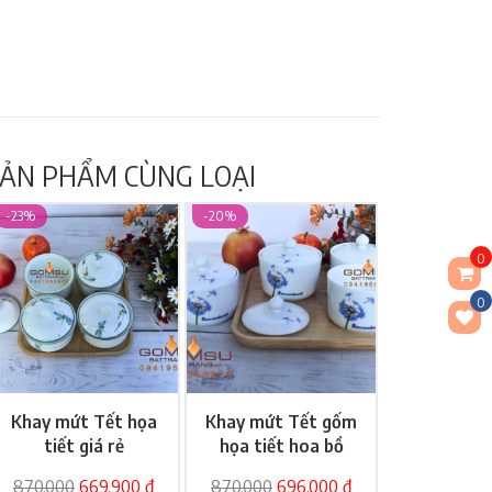
ẢN PHẨM CÙNG LOẠI
-23%
-20%
0
0
Khay mứt Tết họa
Khay mứt Tết gốm
Giỏ hàng
Giỏ hàng
tiết giá rẻ
họa tiết hoa bồ
công anh in logo đẹp
870,000
669,900 đ
870,000
696,000 đ