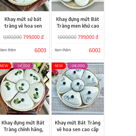
Khay mứt sứ bát
Khay đựng mứt Bát
Giỏ hàng
Giỏ hàng
tràng vẽ hoa sen
Tràng men khử cao
cao cấp
cấp
1,000,000
799,000 đ
1,000,000
799,000 đ
6003
6002
Xem thêm
Xem thêm
NEW
-241,000
NEW
-241,000
Khay đựng mứt Bát
Khay mứt Bát Tràng
Giỏ hàng
Giỏ hàng
Tràng chính hãng,
vẽ hoa sen cao cấp