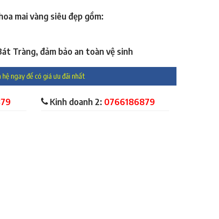
hoa mai vàng siêu đẹp gồm:
át Tràng, đảm bảo an toàn vệ sinh
 hệ ngay để có giá ưu đãi nhất
879
Kinh doanh 2:
0766186879