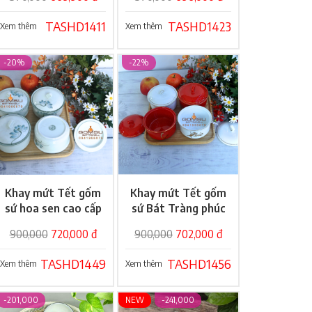
TASHD1411
TASHD1423
Xem thêm
Xem thêm
-20%
-22%
Khay mứt Tết gốm
Khay mứt Tết gốm
Giỏ hàng
Giỏ hàng
sứ hoa sen cao cấp
sứ Bát Tràng phúc
lộc phong thủy
900,000
720,000 đ
900,000
702,000 đ
TASHD1449
TASHD1456
Xem thêm
Xem thêm
-201,000
NEW
-241,000