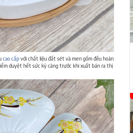
ệu
cao cấp
với chất liệu đất sét và men gốm đều hoàn
iểm duyệt hết sức kỹ càng trước khi xuất bán ra thị