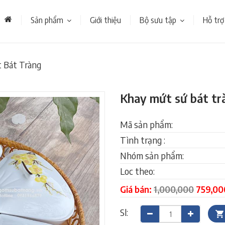
Sản phẩm
Giới thiệu
Bộ sưu tập
Hỗ trợ
 Bát Tràng
Khay mứt sứ bát tr
Mã sản phẩm:
Tình trạng :
Nhóm sản phẩm:
Loc theo:
Giá bán:
1,000,000
759,00
Sl: