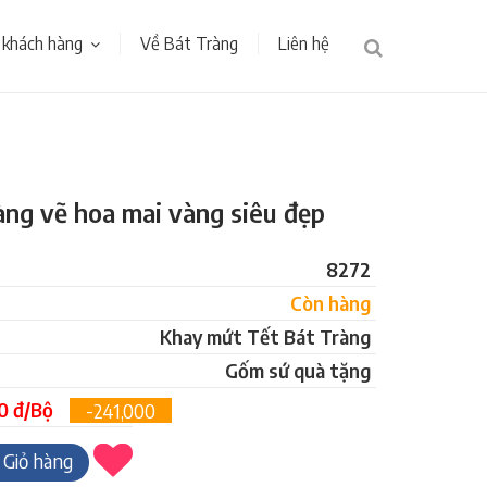
 khách hàng
Về Bát Tràng
Liên hệ
àng vẽ hoa mai vàng siêu đẹp
8272
Còn hàng
Khay mứt Tết Bát Tràng
Gốm sứ quà tặng
0 đ/Bộ
-241,000
Giỏ hàng