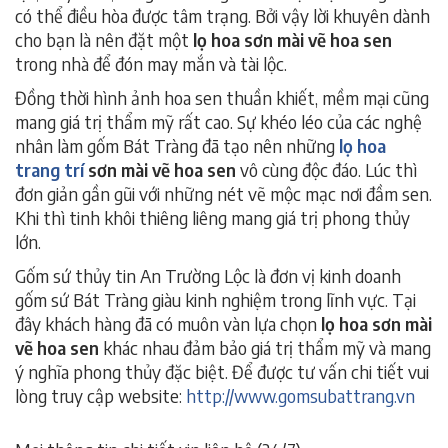
có thể điều hòa được tâm trạng. Bởi vậy lời khuyên dành
cho bạn là nên đặt một
lọ hoa sơn mài vẽ hoa sen
trong nhà để đón may mắn và tài lộc.
Đồng thời hình ảnh hoa sen thuần khiết, mềm mại cũng
mang giá trị thẩm mỹ rất cao. Sự khéo léo của các nghệ
nhân làm gốm Bát Tràng đã tạo nên những
lọ
hoa
trang trí
sơn mài vẽ hoa sen
vô cùng độc đáo. Lúc thì
đơn giản gần gũi với những nét vẽ mộc mạc nơi đầm sen.
Khi thì tinh khôi thiêng liêng mang giá trị phong thủy
lớn.
Gốm sứ thủy tin An Trường Lộc là đơn vị kinh doanh
gốm sứ Bát Tràng giàu kinh nghiệm trong lĩnh vực. Tại
đây khách hàng đã có muôn vàn lựa chọn
lọ
hoa sơn mài
vẽ hoa sen
khác nhau đảm bảo giá trị thẩm mỹ và mang
ý nghĩa phong thủy đặc biệt. Để được tư vấn chi tiết vui
lòng truy cập website:
http://www.gomsubattrang.vn