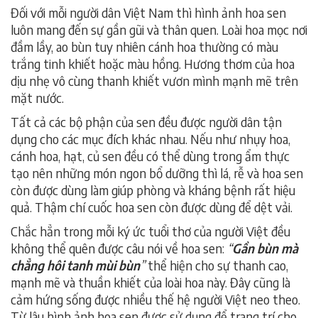
Đối với mỗi người dân Việt Nam thì hình ảnh hoa sen
luôn mang đến sự gần gũi và thân quen. Loài hoa mọc nơi
đầm lầy, ao bùn tuy nhiên cánh hoa thường có màu
trắng tinh khiết hoặc màu hồng. Hương thơm của hoa
dịu nhẹ vô cùng thanh khiết vươn mình mạnh mẽ trên
mặt nước.
Tất cả các bộ phận của sen đều được người dân tận
dụng cho các mục đích khác nhau. Nếu như nhụy hoa,
cánh hoa, hạt, củ sen đều có thể dùng trong ẩm thực
tạo nên những món ngon bổ dưỡng thì lá, rễ và hoa sen
còn được dùng làm giúp phòng và kháng bệnh rất hiệu
quả. Thậm chí cuốc hoa sen còn được dùng để dệt vải.
Chắc hẳn trong mỗi ký ức tuổi thơ của người Việt đều
không thể quên được câu nói về hoa sen:
“
Gần bùn mà
chẳng hôi tanh mùi bùn
”
thể hiện cho sự thanh cao,
mạnh mẽ và thuần khiết của loài hoa này. Đây cũng là
cảm hứng sống được nhiều thế hệ người Việt neo theo.
Từ lâu hình ảnh hoa sen được sử dụng để trang trí cho