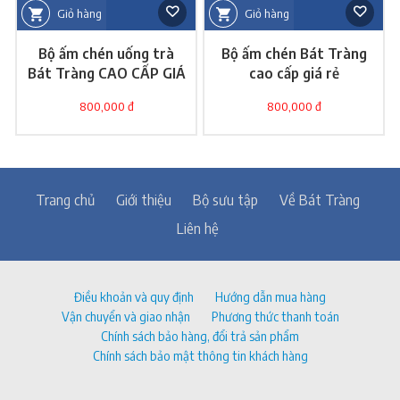
Giỏ hàng
Giỏ hàng
Bộ ấm chén uống trà
Bộ ấm chén Bát Tràng
Bát Tràng CAO CẤP GIÁ
cao cấp giá rẻ
RẺ
800,000 đ
800,000 đ
Trang chủ
Giới thiệu
Bộ sưu tập
Về Bát Tràng
Liên hệ
Điều khoản và quy định
Hướng dẫn mua hàng
Vận chuyển và giao nhận
Phương thức thanh toán
Chính sách bảo hàng, đổi trả sản phẩm
Chính sách bảo mật thông tin khách hàng