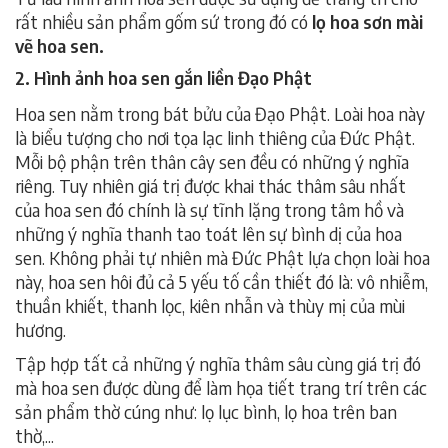
rất nhiều sản phẩm gốm sứ trong đó có
lọ hoa
sơn mài
vẽ hoa sen.
2. Hình ảnh hoa sen gắn liền Đạo Phật
Hoa sen nằm trong bát bửu của Đạo Phật. Loài hoa này
là biểu tượng cho nơi tọa lạc linh thiêng của Đức Phật.
Mỗi bộ phận trên thân cây sen đều có những ý nghĩa
riêng. Tuy nhiên giá trị được khai thác thâm sâu nhất
của hoa sen đó chính là sự tĩnh lặng trong tâm hồ và
những ý nghĩa thanh tao toát lên sự bình dị của hoa
sen. Không phải tự nhiên mà Đức Phật lựa chọn loài hoa
này, hoa sen hôi đủ cả 5 yếu tố cần thiết đó là: vô nhiễm,
thuần khiết, thanh lọc, kiên nhẫn và thùy mị của mùi
hương.
Tập hợp tất cả những ý nghĩa thâm sâu cùng giá trị đó
mà hoa sen được dùng để làm họa tiết trang trí trên các
sản phẩm thờ cúng như: lọ lục bình, lọ hoa trên ban
thờ,...