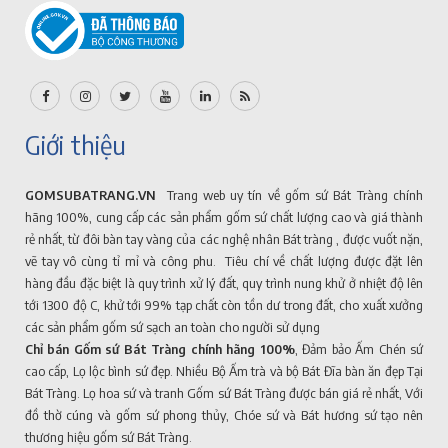
Giới thiệu
GOMSUBATRANG.VN
Trang web uy tín về gốm sứ Bát Tràng chính
hãng 100%, cung cấp các sản phẩm gốm sứ chất lượng cao và giá thành
rẻ nhất, từ đôi bàn tay vàng của các nghệ nhân Bát tràng , được vuốt nặn,
vẽ tay vô cùng tỉ mỉ và công phu. Tiêu chí về chất lượng được đặt lên
hàng đầu đặc biệt là quy trình xử lý đất, quy trình nung khử ở nhiệt độ lên
tới 1300 độ C, khử tới 99% tạp chất còn tồn dư trong đất, cho xuất xưởng
các sản phẩm gốm sứ sạch an toàn cho người sử dụng
Chỉ bán Gốm sứ Bát Tràng chính hãng 100%
, Đảm bảo Ấm Chén sứ
cao cấp, Lọ lộc bình sứ đẹp. Nhiều Bộ Ấm trà và bộ Bát Đĩa bàn ăn đẹp Tại
Bát Tràng. Lọ hoa sứ và tranh Gốm sứ Bát Tràng được bán giá rẻ nhất, Với
đồ thờ cúng và gốm sứ phong thủy, Chóe sứ và Bát hương sứ tạo nên
thương hiệu gốm sứ Bát Tràng.