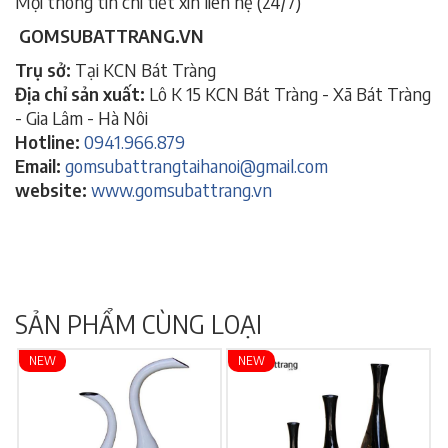
Mọi thông tin chi tiết xin liên hệ (24/7)
GOMSUBATTRANG.VN
Trụ sở:
Tại KCN Bát Tràng
Địa chỉ sản xuất:
Lô K 15 KCN Bát Tràng - Xã Bát Tràng
- Gia Lâm - Hà Nôi
Hotline:
0941.966.879
Email:
gomsubattrangtaihanoi@gmail.com
website:
www.gomsubattrang.vn
SẢN PHẨM CÙNG LOẠI
NEW
NEW