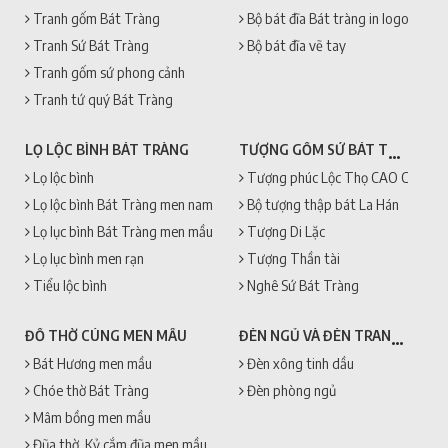
Tranh gốm Bát Tràng
Bộ bát đĩa Bát tràng in logo
Tranh Sứ Bát Tràng
Bộ bát đĩa vẽ tay
Tranh gốm sứ phong cảnh
Tranh tứ quý Bát Tràng
TƯỢNG GỐM SỨ BÁT TRÀNG
LỌ LỘC BÌNH BÁT TRÀNG
Lọ lộc bình
Tượng phúc Lộc Thọ CAO CẤP + 
Lọ lộc bình Bát Tràng men nam
Bộ tượng thập bát La Hán
Lọ lục bình Bát Tràng men mầu
Tượng Di Lặc
Lọ lục bình men rạn
Tượng Thần tài
Tiểu lộc bình
Nghê Sứ Bát Tràng
ĐÈN NGỦ VÀ ĐÈN TRANG TRÍ
ĐỒ THỜ CÚNG MEN MẦU
Bát Hương men mầu
Đèn xông tinh dầu
Chóe thờ Bát Tràng
Đèn phòng ngủ
Mâm bồng men mầu
Đũa thờ, Kỷ cắm đũa men mầu