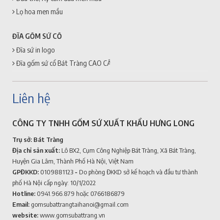
Lọ hoa men mầu
ĐĨA GỐM SỨ CỔ
Đĩa sứ in logo
Đĩa gốm sứ cổ Bát Tràng CAO CẤP + GIÁ RẺ
Liên hệ
CÔNG TY TNHH GỐM SỨ XUẤT KHẨU HƯNG LONG
Trụ sở: Bát Tràng
Địa chỉ sản xuất:
Lô BX2, Cụm Công Nghiệp Bát Tràng, Xã Bát Tràng,
Huyện Gia Lâm, Thành Phố Hà Nội, Việt Nam
GPĐKKD:
0109881123
-
Do phòng ĐKKD sở kế hoạch và đầu tư thành
phố Hà Nội cấp ngày: 10/1/2022
Hotline:
0941.966.879
hoặc 0766186879
Email:
gomsubattrangtaihanoi@gmail.com
website:
www.gomsubattrang.vn