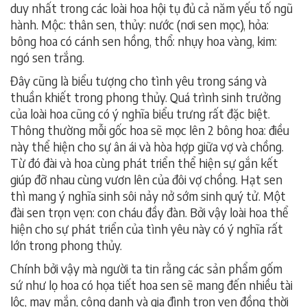
duy nhất trong các loài hoa hội tụ đủ cả năm yếu tố ngũ
hành. Mộc: thân sen, thủy: nước (nơi sen mọc), hỏa:
bông hoa có cánh sen hồng, thổ: nhụy hoa vàng, kim:
ngó sen trắng.
Đây cũng là biểu tượng cho tình yêu trong sáng và
thuần khiết trong phong thủy. Quá trình sinh trưởng
của loài hoa cũng có ý nghĩa biểu trưng rất đặc biệt.
Thông thường mỗi gốc hoa sẽ mọc lên 2 bông hoa: điều
này thể hiện cho sự ân ái và hòa hợp giữa vợ và chồng.
Từ đó đài và hoa cùng phát triển thể hiện sự gắn kết
giúp đỡ nhau cùng vươn lên của đôi vợ chồng. Hạt sen
thì mang ý nghĩa sinh sôi nảy nở sớm sinh quý tử. Một
đài sen trọn vẹn: con cháu đầy đàn. Bởi vậy loài hoa thể
hiện cho sự phát triển của tình yêu này có ý nghĩa rất
lớn trong phong thủy.
Chính bởi vậy mà người ta tin rằng các sản phẩm gốm
sứ như lọ hoa có họa tiết hoa sen sẽ mang đến nhiều tài
lộc, may mắn, công danh và gia đình trọn vẹn đồng thời