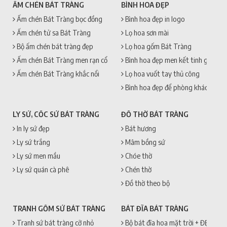
ẤM CHÉN BÁT TRÀNG
BÌNH HOA ĐẸP
Ấm chén Bát Tràng bọc đồng
Bình hoa đẹp in logo
Ấm chén tử sa Bát Tràng
Lọ hoa sơn mài
Bộ ấm chén bát tràng đẹp
Lọ hoa gốm Bát Tràng
Ấm chén Bát Tràng men rạn cổ
Bình hoa đẹp men kết tinh gốm sứ
Ấm chén Bát Tràng khắc nổi
Lọ hoa vuốt tay thủ công
Bình hoa đẹp để phòng khách
LY SỨ, CỐC SỨ BÁT TRÀNG
ĐỒ THỜ BÁT TRÀNG
In ly sứ đẹp
Bát hương
Ly sứ trắng
Mâm bồng sứ
Ly sứ men mầu
Chóe thờ
Ly sứ quán cà phê
Chén thờ
Đồ thờ theo bộ
TRANH GỐM SỨ BÁT TRÀNG
BÁT ĐĨA BÁT TRÀNG
Tranh sứ bát tràng cỡ nhỏ
Bộ bát đĩa hoa mặt trời + ĐẸP + 