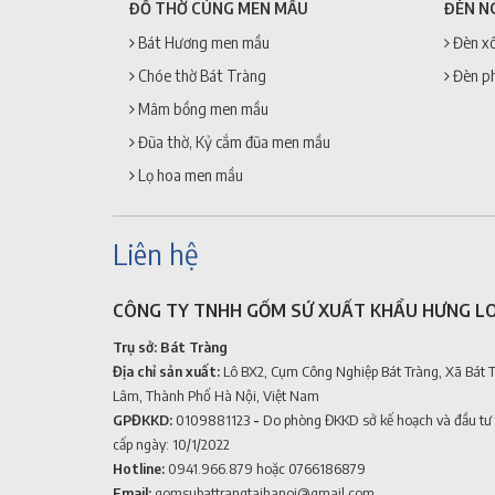
ĐỒ THỜ CÚNG MEN MẦU
ĐÈN N
Bát Hương men mầu
Đèn xô
Chóe thờ Bát Tràng
Đèn p
Mâm bồng men mầu
Đũa thờ, Kỷ cắm đũa men mầu
Lọ hoa men mầu
Liên hệ
CÔNG TY TNHH GỐM SỨ XUẤT KHẨU HƯNG L
Trụ sở: Bát Tràng
Địa chỉ sản xuất:
Lô BX2, Cụm Công Nghiệp Bát Tràng, Xã Bát 
Lâm, Thành Phố Hà Nội, Việt Nam
GPĐKKD:
0109881123
-
Do phòng ĐKKD sở kế hoạch và đầu tư
cấp ngày: 10/1/2022
Hotline:
0941.966.879
hoặc 0766186879
Email:
gomsubattrangtaihanoi@gmail.com