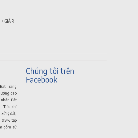
 + GIÁ RẺ
Chúng tôi trên
Facebook
Bát Tràng
lượng cao
ệ nhân Bát
. Tiêu chí
 xử lý đất,
ới 99% tạp
hẩm gốm sứ