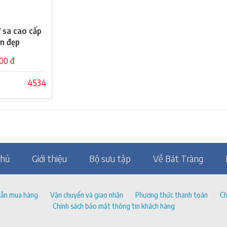
 sa cao cấp
ỏ hàng
ền đẹp
00 đ
4534
chủ
Giới thiệu
Bộ sưu tập
Về Bát Tràng
ẫn mua hàng
Vận chuyển và giao nhận
Phương thức thanh toán
Ch
Chính sách bảo mật thông tin khách hàng