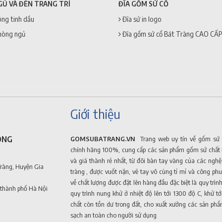
GỦ VÀ ĐÈN TRANG TRÍ
ĐĨA GỐM SỨ CỔ
ng tinh dầu
Đĩa sứ in logo
hòng ngủ
Đĩa gốm sứ cổ Bát Tràng CAO CẤP
Giới thiệu
ONG
GOMSUBATRANG.VN
Trang web uy tín về gốm sứ 
chính hãng 100%, cung cấp các sản phẩm gốm sứ chất 
và giá thành rẻ nhất, từ đôi bàn tay vàng của các ngh
Tràng, Huyện Gia
tràng , được vuốt nặn, vẽ tay vô cùng tỉ mỉ và công phu
về chất lượng được đặt lên hàng đầu đặc biệt là quy trình
 thành phố Hà Nội
quy trình nung khử ở nhiệt độ lên tới 1300 độ C, khử t
chất còn tồn dư trong đất, cho xuất xưởng các sản p
sạch an toàn cho người sử dụng