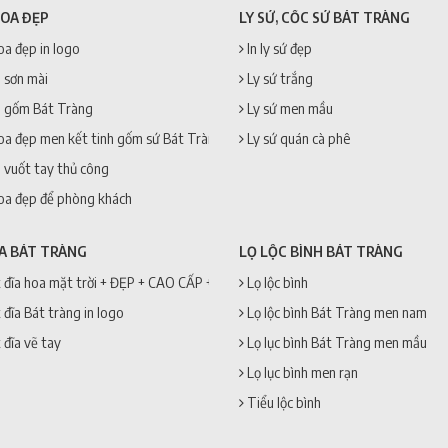
HOA ĐẸP
LY SỨ, CỐC SỨ BÁT TRÀNG
oa đẹp in logo
In ly sứ đẹp
 sơn mài
Ly sứ trắng
 gốm Bát Tràng
Ly sứ men mầu
oa đẹp men kết tinh gốm sứ Bát Tràng
Ly sứ quán cà phê
 vuốt tay thủ công
oa đẹp để phòng khách
ĨA BÁT TRÀNG
LỌ LỘC BÌNH BÁT TRÀNG
 đĩa hoa mặt trời + ĐẸP + CAO CẤP + GIÁ RẺ
Lọ lộc bình
 đĩa Bát tràng in logo
Lọ lộc bình Bát Tràng men nam
 đĩa vẽ tay
Lọ lục bình Bát Tràng men mầu
Lọ lục bình men rạn
Tiểu lộc bình