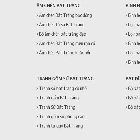
ẤM CHÉN BÁT TRÀNG
BÌNH 
Ấm chén Bát Tràng bọc đồng
Bình h
Ấm chén tử sa Bát Tràng
Lọ hoa
Bộ ấm chén bát tràng đẹp
Lọ hoa
Ấm chén Bát Tràng men rạn cổ
Bình h
Ấm chén Bát Tràng khắc nổi
Lọ hoa
Bình h
TRANH GỐM SỨ BÁT TRÀNG
BÁT Đ
Tranh sứ bát tràng cỡ nhỏ
Bộ bát
Tranh gốm Bát Tràng
Bộ bát
Tranh Sứ Bát Tràng
Bộ bát
Tranh gốm sứ phong cảnh
Tranh tứ quý Bát Tràng