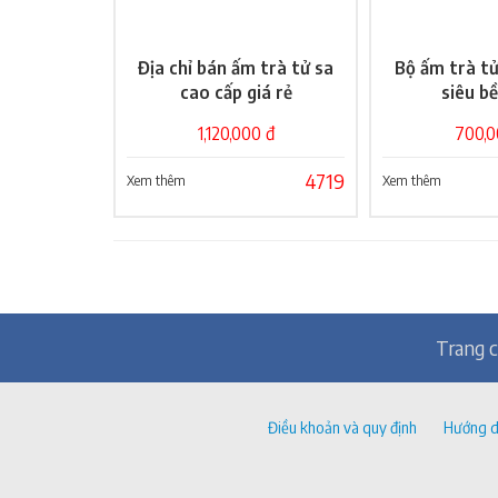
Địa chỉ bán ấm trà tử sa
Bộ ấm trà tử
Giỏ hàng
Gi
cao cấp giá rẻ
siêu b
1,120,000 đ
700,0
4719
Xem thêm
Xem thêm
Trang 
Điều khoản và quy định
Hướng d