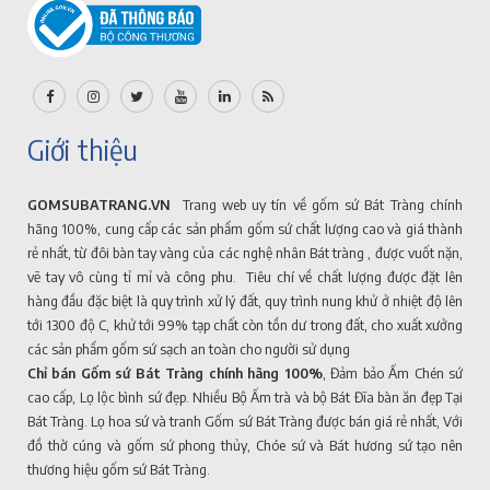
Giới thiệu
GOMSUBATRANG.VN
Trang web uy tín về gốm sứ Bát Tràng chính
hãng 100%, cung cấp các sản phẩm gốm sứ chất lượng cao và giá thành
rẻ nhất, từ đôi bàn tay vàng của các nghệ nhân Bát tràng , được vuốt nặn,
vẽ tay vô cùng tỉ mỉ và công phu. Tiêu chí về chất lượng được đặt lên
hàng đầu đặc biệt là quy trình xử lý đất, quy trình nung khử ở nhiệt độ lên
tới 1300 độ C, khử tới 99% tạp chất còn tồn dư trong đất, cho xuất xưởng
các sản phẩm gốm sứ sạch an toàn cho người sử dụng
Chỉ bán Gốm sứ Bát Tràng chính hãng 100%
, Đảm bảo Ấm Chén sứ
cao cấp, Lọ lộc bình sứ đẹp. Nhiều Bộ Ấm trà và bộ Bát Đĩa bàn ăn đẹp Tại
Bát Tràng. Lọ hoa sứ và tranh Gốm sứ Bát Tràng được bán giá rẻ nhất, Với
đồ thờ cúng và gốm sứ phong thủy, Chóe sứ và Bát hương sứ tạo nên
thương hiệu gốm sứ Bát Tràng.