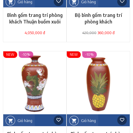
Giỏ hàng
Giỏ hàng
Bình gốm trang trí phòng
Bộ bình gốm trang trí
khách Thuận buồm xuôi
phòng khách
gió vẽ vàng 24k
4,050,000 đ
420,000
360,000 đ
NEW
-10%
NEW
-10%
Giỏ hàng
Giỏ hàng