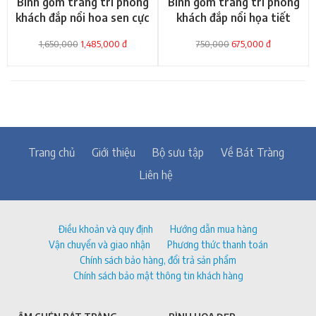
Bình gốm trang trí phòng
Bình gốm trang trí phòng
khách đắp nổi hoa sen cực
khách đắp nổi họa tiết
đẹp
trái cây
1,650,000
1,485,000 đ
750,000
675,000 đ
Trang chủ
Giới thiệu
Bộ sưu tập
Về Bát Tràng
Liên hệ
Điều khoản và quy định
Hướng dẫn mua hàng
Vận chuyển và giao nhận
Phương thức thanh toán
Chính sách bảo hàng, đổi trả sản phẩm
Chính sách bảo mật thông tin khách hàng