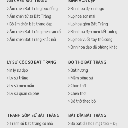
ẤM CHÉN BÁT TRÀNG
BÌNH HOA ĐẸP
Ấm chén Bát Tràng bọc đồng
Bình hoa đẹp in logo
Ấm chén tử sa Bát Tràng
Lọ hoa sơn mài
Bộ ấm chén bát tràng đẹp
Lọ hoa gốm Bát Tràng
Ấm chén Bát Tràng men rạn cổ
Bình hoa đẹp men kết tinh gốm sứ
Ấm chén Bát Tràng khắc nổi
Lọ hoa vuốt tay thủ công
Bình hoa đẹp để phòng khách
LY SỨ, CỐC SỨ BÁT TRÀNG
ĐỒ THỜ BÁT TRÀNG
In ly sứ đẹp
Bát hương
Ly sứ trắng
Mâm bồng sứ
Ly sứ men mầu
Chóe thờ
Ly sứ quán cà phê
Chén thờ
Đồ thờ theo bộ
TRANH GỐM SỨ BÁT TRÀNG
BÁT ĐĨA BÁT TRÀNG
Tranh sứ bát tràng cỡ nhỏ
Bộ bát đĩa hoa mặt trời + ĐẸP + 