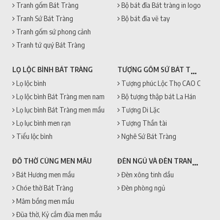
Tranh gốm Bát Tràng
Bộ bát đĩa Bát tràng in logo
Tranh Sứ Bát Tràng
Bộ bát đĩa vẽ tay
Tranh gốm sứ phong cảnh
Tranh tứ quý Bát Tràng
TƯỢNG GỐM SỨ BÁT TRÀNG
LỌ LỘC BÌNH BÁT TRÀNG
Lọ lộc bình
Tượng phúc Lộc Thọ CAO CẤP + 
Lọ lộc bình Bát Tràng men nam
Bộ tượng thập bát La Hán
Lọ lục bình Bát Tràng men mầu
Tượng Di Lặc
Lọ lục bình men rạn
Tượng Thần tài
Tiểu lộc bình
Nghê Sứ Bát Tràng
ĐÈN NGỦ VÀ ĐÈN TRANG TRÍ
ĐỒ THỜ CÚNG MEN MẦU
Bát Hương men mầu
Đèn xông tinh dầu
Chóe thờ Bát Tràng
Đèn phòng ngủ
Mâm bồng men mầu
Đũa thờ, Kỷ cắm đũa men mầu