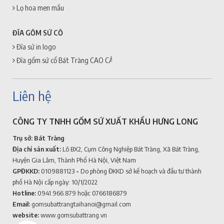
Lọ hoa men mầu
ĐĨA GỐM SỨ CỔ
Đĩa sứ in logo
Đĩa gốm sứ cổ Bát Tràng CAO CẤP + GIÁ RẺ
Liên hệ
CÔNG TY TNHH GỐM SỨ XUẤT KHẨU HƯNG LONG
Trụ sở: Bát Tràng
Địa chỉ sản xuất:
Lô BX2, Cụm Công Nghiệp Bát Tràng, Xã Bát Tràng,
Huyện Gia Lâm, Thành Phố Hà Nội, Việt Nam
GPĐKKD:
0109881123
-
Do phòng ĐKKD sở kế hoạch và đầu tư thành
phố Hà Nội cấp ngày: 10/1/2022
Hotline:
0941.966.879
hoặc 0766186879
Email:
gomsubattrangtaihanoi@gmail.com
website:
www.gomsubattrang.vn