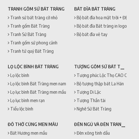
TRANH GỐM SỨ BÁT TRÀNG
BÁT ĐĨA BÁT TRÀNG
Tranh sứ bát tràng cỡ nhỏ
Bộ bát đĩa hoa mặt trời + ĐẸP + 
Tranh gốm Bát Tràng
Bộ bát đĩa Bát tràng in logo
Tranh Sứ Bát Tràng
Bộ bát đĩa vẽ tay
Tranh gốm sứ phong cảnh
Tranh tứ quý Bát Tràng
TƯỢNG GỐM SỨ BÁT TRÀNG
LỌ LỘC BÌNH BÁT TRÀNG
Lọ lộc bình
Tượng phúc Lộc Thọ CAO CẤP + 
Lọ lộc bình Bát Tràng men nam
Bộ tượng thập bát La Hán
Lọ lục bình Bát Tràng men mầu
Tượng Di Lặc
Lọ lục bình men rạn
Tượng Thần tài
Tiểu lộc bình
Nghê Sứ Bát Tràng
ĐÈN NGỦ VÀ ĐÈN TRANG TRÍ
ĐỒ THỜ CÚNG MEN MẦU
Bát Hương men mầu
Đèn xông tinh dầu