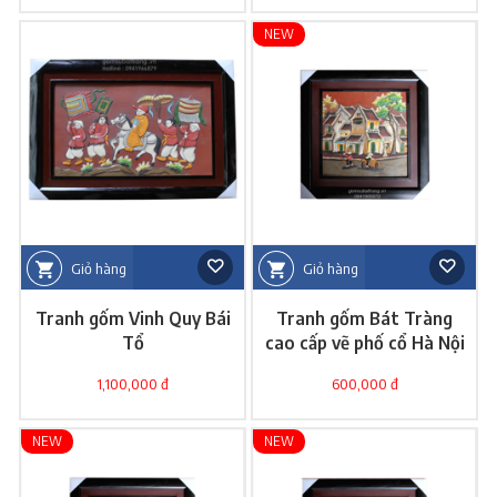
NEW
Giỏ hàng
Giỏ hàng
Tranh gốm Vinh Quy Bái
Tranh gốm Bát Tràng
Tổ
cao cấp vẽ phố cổ Hà Nội
1,100,000 đ
600,000 đ
NEW
NEW