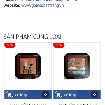
website:
www.gomsubattrang.vn
SẢN PHẨM CÙNG LOẠI
NEW
NEW
Giỏ hàng
Giỏ hàng