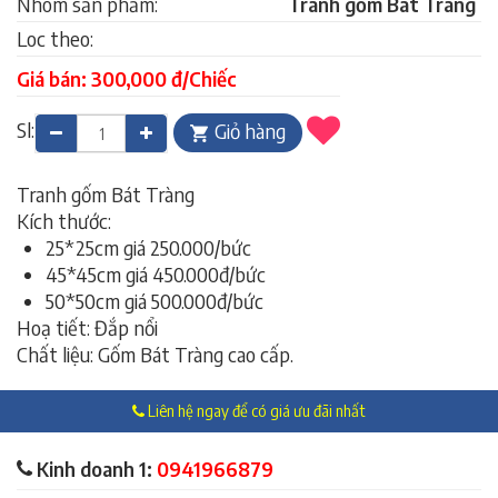
Nhóm sản phẩm:
Tranh gốm Bát Tràng
Loc theo:
Giá bán: 300,000 đ/Chiếc
Sl:
Giỏ hàng
Tranh gốm Bát Tràng
Kích thước:
25*25cm giá 250.000/bức
45*45cm giá 450.000đ/bức
50*50cm giá 500.000đ/bức
Hoạ tiết: Đắp nổi
Chất liệu: Gốm Bát Tràng cao cấp.
Liên hệ ngay để có giá ưu đãi nhất
Kinh doanh 1:
0941966879