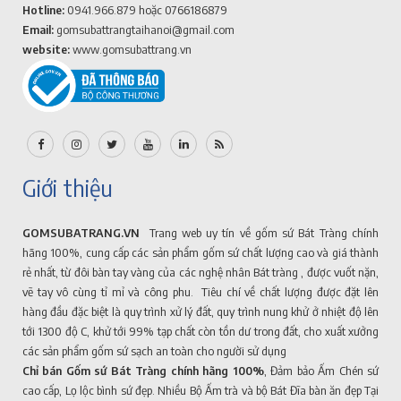
Hotline:
0941.966.879
hoặc 0766186879
Email:
gomsubattrangtaihanoi@gmail.com
website:
www.gomsubattrang.vn
Giới thiệu
GOMSUBATRANG.VN
Trang web uy tín về gốm sứ Bát Tràng chính
hãng 100%, cung cấp các sản phẩm gốm sứ chất lượng cao và giá thành
rẻ nhất, từ đôi bàn tay vàng của các nghệ nhân Bát tràng , được vuốt nặn,
vẽ tay vô cùng tỉ mỉ và công phu. Tiêu chí về chất lượng được đặt lên
hàng đầu đặc biệt là quy trình xử lý đất, quy trình nung khử ở nhiệt độ lên
tới 1300 độ C, khử tới 99% tạp chất còn tồn dư trong đất, cho xuất xưởng
các sản phẩm gốm sứ sạch an toàn cho người sử dụng
Chỉ bán Gốm sứ Bát Tràng chính hãng 100%
, Đảm bảo Ấm Chén sứ
cao cấp, Lọ lộc bình sứ đẹp. Nhiều Bộ Ấm trà và bộ Bát Đĩa bàn ăn đẹp Tại