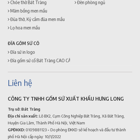
Chóe thờ Bát Tràng
Đèn phòng ngủ
Mâm bồng men mầu
Đũa thờ, Kỷ cắm đũa men mầu
Lọ hoa men mầu
ĐĨA GỐM SỨ CỔ
Đĩa sứ in logo
Đĩa gốm sứ cổ Bát Tràng CAO CẤP + GIÁ RẺ
Liên hệ
CÔNG TY TNHH GỐM SỨ XUẤT KHẨU HƯNG LONG
Trụ sở: Bát Tràng
Địa chỉ sản xuất:
Lô BX2, Cụm Công Nghiệp Bát Tràng, Xã Bát Tràng,
Huyện Gia Lâm, Thành Phố Hà Nội, Việt Nam
GPĐKKD:
0109881123
-
Do phòng ĐKKD sở kế hoạch và đầu tư thành
phố Hà Nội cấp ngày: 10/1/2022