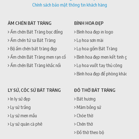
Chính sách bảo mật thông tin khách hàng
ẤM CHÉN BÁT TRÀNG
BÌNH HOA ĐẸP
Ấm chén Bát Tràng bọc đồng
Bình hoa đẹp in logo
Ấm chén tử sa Bát Tràng
Lọ hoa sơn mài
Bộ ấm chén bát tràng đẹp
Lọ hoa gốm Bát Tràng
Ấm chén Bát Tràng men rạn cổ
Bình hoa đẹp men kết tinh gốm sứ
Ấm chén Bát Tràng khắc nổi
Lọ hoa vuốt tay thủ công
Bình hoa đẹp để phòng khách
LY SỨ, CỐC SỨ BÁT TRÀNG
ĐỒ THỜ BÁT TRÀNG
In ly sứ đẹp
Bát hương
Ly sứ trắng
Mâm bồng sứ
Ly sứ men mầu
Chóe thờ
Ly sứ quán cà phê
Chén thờ
Đồ thờ theo bộ