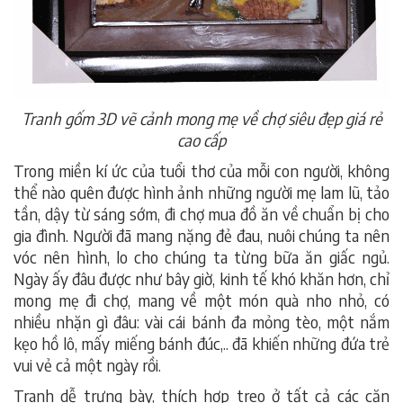
Tranh gốm 3D vẽ cảnh mong mẹ về chợ siêu đẹp giá rẻ
cao cấp
Trong miền kí ức của tuổi thơ của mỗi con người, không
thể nào quên được hình ảnh những người mẹ lam lũ, tảo
tần, dậy từ sáng sớm, đi chợ mua đồ ăn về chuẩn bị cho
gia đình. Người đã mang nặng đẻ đau, nuôi chúng ta nên
vóc nên hình, lo cho chúng ta từng bữa ăn giấc ngủ.
Ngày ấy đâu được như bây giờ, kinh tế khó khăn hơn, chỉ
mong mẹ đi chợ, mang về một món quà nho nhỏ, có
nhiều nhặn gì đâu: vài cái bánh đa mỏng tèo, một nắm
kẹo hồ lô, mấy miếng bánh đúc,.. đã khiến những đứa trẻ
vui vẻ cả một ngày rồi.
Tranh dễ trưng bày, thích hợp treo ở tất cả các căn