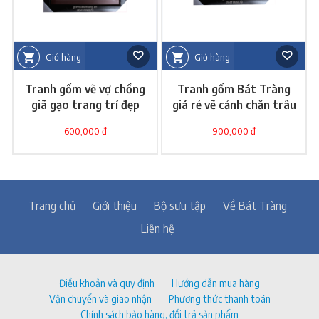
Giỏ hàng
Giỏ hàng
Tranh gốm vẽ vợ chồng
Tranh gốm Bát Tràng
giã gạo trang trí đẹp
giá rẻ vẽ cảnh chăn trâu
600,000 đ
900,000 đ
Trang chủ
Giới thiệu
Bộ sưu tập
Về Bát Tràng
Liên hệ
Điều khoản và quy định
Hướng dẫn mua hàng
Vận chuyển và giao nhận
Phương thức thanh toán
Chính sách bảo hàng, đổi trả sản phẩm