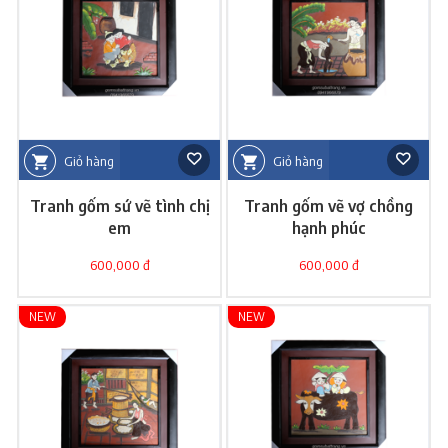
Giỏ hàng
Giỏ hàng
Tranh gốm sứ vẽ tình chị
Tranh gốm vẽ vợ chồng
em
hạnh phúc
600,000 đ
600,000 đ
NEW
NEW