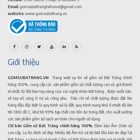
Email:
gomsubattrangtaihanoi@gmail.com
website:
www.gomsubattrang.vn
Giới thiệu
GOMSUBATRANG.VN
Trang web uy tín về gốm sứ Bát Tràng chính
hãng 100%, cung cấp các sản phẩm gốm sứ chất lượng cao và giá thành
rẻ nhất, từ đôi bàn tay vàng của các nghệ nhân Bát tràng , được vuốt nặn,
vẽ tay vô cùng tỉ mỉ và công phu. Tiêu chí về chất lượng được đặt lên
hàng đầu đặc biệt là quy trình xử lý đất, quy trình nung khử ở nhiệt độ lên
tới 1300 độ C, khử tới 99% tạp chất còn tồn dư trong đất, cho xuất xưởng
các sản phẩm gốm sứ sạch an toàn cho người sử dụng
Chỉ bán Gốm sứ Bát Tràng chính hãng 100%
, Đảm bảo Ấm Chén sứ
cao cấp, Lọ lộc bình sứ đẹp. Nhiều Bộ Ấm trà và bộ Bát Đĩa bàn ăn đẹp Tại
Bát Tràng. Lọ hoa sứ và tranh Gốm sứ Bát Tràng được bán giá rẻ nhất, Với