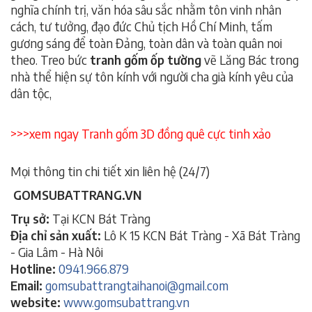
nghĩa chính trị, văn hóa sâu sắc nhằm tôn vinh nhân
cách, tư tưởng, đạo đức Chủ tịch Hồ Chí Minh, tấm
gương sáng để toàn Đảng, toàn dân và toàn quân noi
theo. Treo bức
tranh gốm ốp tường
vẽ Lăng Bác trong
nhà thể hiện sự tôn kính với người cha già kính yêu của
dân tộc,
tranh gốm ốp tường,tranh gốm ốp tường,tranh
gốm ốp tường,tranh gốm ốp tường.
>>>xem ngay
Tranh gốm 3D đồng quê cực tinh xảo
Mọi thông tin chi tiết xin liên hệ (24/7)
GOMSUBATTRANG.VN
Trụ sở:
Tại KCN Bát Tràng
Địa chỉ sản xuất:
Lô K 15 KCN Bát Tràng - Xã Bát Tràng
- Gia Lâm - Hà Nôi
Hotline:
0941.966.879
Email:
gomsubattrangtaihanoi@gmail.com
website:
www.gomsubattrang.vn