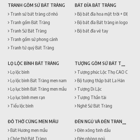
TRANH GỐM SỨ BÁT TRÀNG
BÁT ĐĨA BÁT TRÀNG
Tranh sứ bát tràng cỡ nhỏ
Bộ bát đĩa hoa mặt trời + ĐẸP + 
Tranh gốm Bát Tràng
Bộ bát đĩa Bát tràng in logo
Tranh Sứ Bát Tràng
Bộ bát đĩa vẽ tay
Tranh gốm sứ phong cảnh
Tranh tứ quý Bát Tràng
TƯỢNG GỐM SỨ BÁT TRÀNG
LỌ LỘC BÌNH BÁT TRÀNG
Lọ lộc bình
Tượng phúc Lộc Thọ CAO CẤP + 
Lọ lộc bình Bát Tràng men nam
Bộ tượng thập bát La Hán
Lọ lục bình Bát Tràng men mầu
Tượng Di Lặc
Lọ lục bình men rạn
Tượng Thần tài
Tiểu lộc bình
Nghê Sứ Bát Tràng
ĐÈN NGỦ VÀ ĐÈN TRANG TRÍ
ĐỒ THỜ CÚNG MEN MẦU
Bát Hương men mầu
Đèn xông tinh dầu
Chóe thờ Bát Tràng
Đèn phòng ngủ