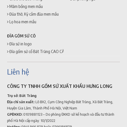
Mâm bồng men mầu
Đũa thờ, Kỷ cắm đũa men mầu
Lọ hoa men mầu
ĐĨA GỐM SỨ CỔ
Đĩa sứ in logo
Đĩa gốm sứ cổ Bát Tràng CAO CẤP + GIÁ RẺ
Liên hệ
CÔNG TY TNHH GỐM SỨ XUẤT KHẨU HƯNG LONG
Trụ sở: Bát Tràng
Địa chỉ sản xuất:
Lô BX2, Cụm Công Nghiệp Bát Tràng, Xã Bát Tràng,
Huyện Gia Lâm, Thành Phố Hà Nội, Việt Nam
GPĐKKD:
0109881123
-
Do phòng ĐKKD sở kế hoạch và đầu tư thành
phố Hà Nội cấp ngày: 10/1/2022
Hotline:
0941.966.879
hoặc 0766186879