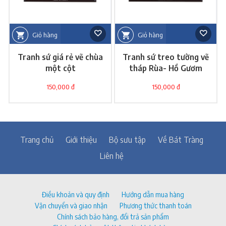
Giỏ hàng
Giỏ hàng
Tranh sứ giá rẻ vẽ chùa
Tranh sứ treo tường vẽ
một cột
tháp Rùa- Hồ Gươm
150,000 đ
150,000 đ
Trang chủ
Giới thiệu
Bộ sưu tập
Về Bát Tràng
Liên hệ
Điều khoản và quy định
Hướng dẫn mua hàng
Vận chuyển và giao nhận
Phương thức thanh toán
Chính sách bảo hàng, đổi trả sản phẩm