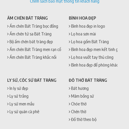
Chính sách bảo mật thông tin khách hàng
ẤM CHÉN BÁT TRÀNG
BÌNH HOA ĐẸP
Ấm chén Bát Tràng bọc đồng
Bình hoa đẹp in logo
Ấm chén tử sa Bát Tràng
Lọ hoa sơn mài
Bộ ấm chén bát tràng đẹp
Lọ hoa gốm Bát Tràng
Ấm chén Bát Tràng men rạn cổ
Bình hoa đẹp men kết tinh gốm sứ
Ấm chén Bát Tràng khắc nổi
Lọ hoa vuốt tay thủ công
Bình hoa đẹp để phòng khách
LY SỨ, CỐC SỨ BÁT TRÀNG
ĐỒ THỜ BÁT TRÀNG
In ly sứ đẹp
Bát hương
Ly sứ trắng
Mâm bồng sứ
Ly sứ men mầu
Chóe thờ
Ly sứ quán cà phê
Chén thờ
Đồ thờ theo bộ