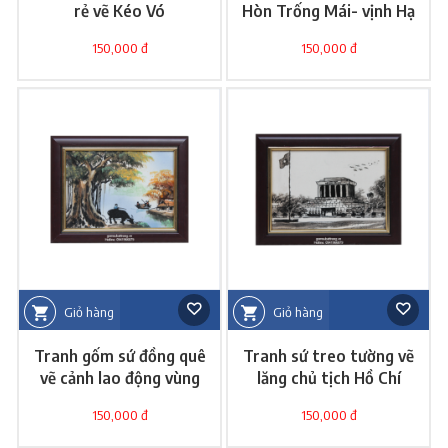
rẻ vẽ Kéo Vó
Hòn Trống Mái- vịnh Hạ
Long
150,000 đ
150,000 đ
Giỏ hàng
Giỏ hàng
Tranh gốm sứ đồng quê
Tranh sứ treo tường vẽ
vẽ cảnh lao động vùng
lăng chủ tịch Hồ Chí
quê
Minh
150,000 đ
150,000 đ