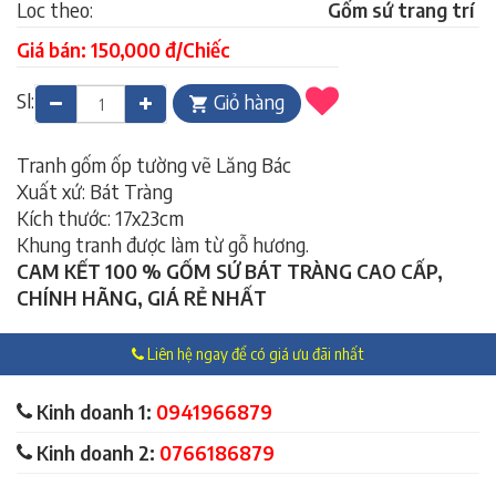
Loc theo:
Gốm sứ trang trí
Giá bán: 150,000 đ/Chiếc
Sl:
Giỏ hàng
Tranh gốm ốp tường vẽ Lăng Bác
Xuất xứ: Bát Tràng
Kích thước: 17x23cm
Khung tranh được làm từ gỗ hương.
CAM KẾT 100 % GỐM SỨ BÁT TRÀNG CAO CẤP,
CHÍNH HÃNG, GIÁ RẺ NHẤT
Liên hệ ngay để có giá ưu đãi nhất
Kinh doanh 1:
0941966879
Kinh doanh 2:
0766186879