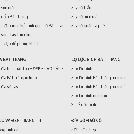
 sơn mài
Ly sứ trắng
 gốm Bát Tràng
Ly sứ men mầu
oa đẹp men kết tinh gốm sứ Bát Tràng
Ly sứ quán cà phê
 vuốt tay thủ công
oa đẹp để phòng khách
ĨA BÁT TRÀNG
LỌ LỘC BÌNH BÁT TRÀNG
 đĩa hoa mặt trời + ĐẸP + CAO CẤP + GIÁ RẺ
Lọ lộc bình
 đĩa Bát tràng in logo
Lọ lộc bình Bát Tràng men nam
 đĩa vẽ tay
Lọ lục bình Bát Tràng men mầu
Lọ lục bình men rạn
Tiểu lộc bình
GỦ VÀ ĐÈN TRANG TRÍ
ĐĨA GỐM SỨ CỔ
ng tinh dầu
Đĩa sứ in logo