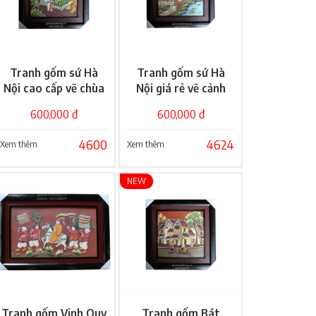
Tranh gốm sứ Hà
Tranh gốm sứ Hà
Giỏ hàng
Giỏ hàng
Nội cao cấp vẽ chùa
Nội giá rẻ vẽ cảnh
một cột
làng quê
600,000 đ
600,000 đ
4600
4624
Xem thêm
Xem thêm
NEW
Tranh gốm Vinh Quy
Tranh gốm Bát