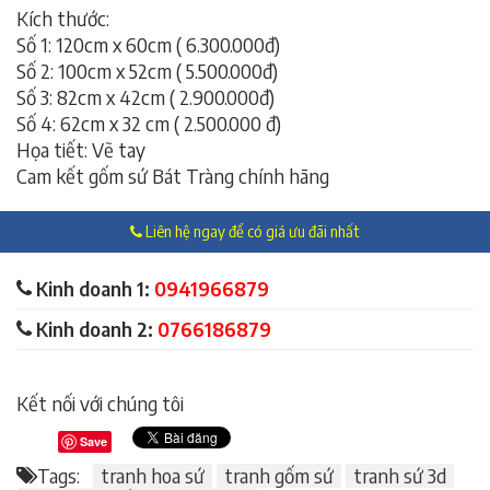
Kích thước:
Số 1: 120cm x 60cm ( 6.300.000đ)
Số 2: 100cm x 52cm ( 5.500.000đ)
Số 3: 82cm x 42cm ( 2.900.000đ)
Số 4: 62cm x 32 cm ( 2.500.000 đ)
Họa tiết: Vẽ tay
Cam kết gốm sứ Bát Tràng chính hãng
Liên hệ ngay để có giá ưu đãi nhất
Kinh doanh 1:
0941966879
Kinh doanh 2:
0766186879
Kết nối với chúng tôi
Save
Tags:
tranh hoa sứ
tranh gốm sứ
tranh sứ 3d