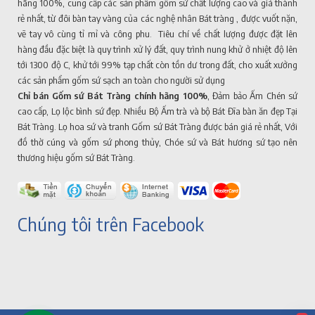
hãng 100%, cung cấp các sản phẩm gốm sứ chất lượng cao và giá thành
rẻ nhất, từ đôi bàn tay vàng của các nghệ nhân Bát tràng , được vuốt nặn,
vẽ tay vô cùng tỉ mỉ và công phu. Tiêu chí về chất lượng được đặt lên
hàng đầu đặc biệt là quy trình xử lý đất, quy trình nung khử ở nhiệt độ lên
tới 1300 độ C, khử tới 99% tạp chất còn tồn dư trong đất, cho xuất xưởng
các sản phẩm gốm sứ sạch an toàn cho người sử dụng
Chỉ bán Gốm sứ Bát Tràng chính hãng 100%
, Đảm bảo Ấm Chén sứ
cao cấp, Lọ lộc bình sứ đẹp. Nhiều Bộ Ấm trà và bộ Bát Đĩa bàn ăn đẹp Tại
Bát Tràng. Lọ hoa sứ và tranh Gốm sứ Bát Tràng được bán giá rẻ nhất, Với
đồ thờ cúng và gốm sứ phong thủy, Chóe sứ và Bát hương sứ tạo nên
thương hiệu gốm sứ Bát Tràng.
Chúng tôi trên Facebook