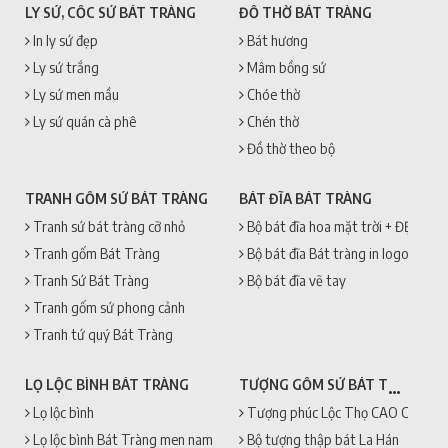
LY SỨ, CỐC SỨ BÁT TRÀNG
ĐỒ THỜ BÁT TRÀNG
In ly sứ đẹp
Bát hương
Ly sứ trắng
Mâm bồng sứ
Ly sứ men mầu
Chóe thờ
Ly sứ quán cà phê
Chén thờ
Đồ thờ theo bộ
TRANH GỐM SỨ BÁT TRÀNG
BÁT ĐĨA BÁT TRÀNG
Tranh sứ bát tràng cỡ nhỏ
Bộ bát đĩa hoa mặt trời + ĐẸP + 
Tranh gốm Bát Tràng
Bộ bát đĩa Bát tràng in logo
Tranh Sứ Bát Tràng
Bộ bát đĩa vẽ tay
Tranh gốm sứ phong cảnh
Tranh tứ quý Bát Tràng
TƯỢNG GỐM SỨ BÁT TRÀNG
LỌ LỘC BÌNH BÁT TRÀNG
Lọ lộc bình
Tượng phúc Lộc Thọ CAO CẤP + 
Lọ lộc bình Bát Tràng men nam
Bộ tượng thập bát La Hán