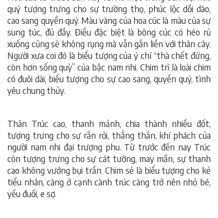
quý tượng trưng cho sự trường thọ, phúc lộc dồi dào,
cao sang quyền quý. Màu vàng của hoa cúc là màu của sự
sung túc, đủ đầy. Điều đặc biệt là bông cúc có héo rủ
xuống cũng sẽ không rụng mà vẫn gắn liền với thân cây.
Người xưa coi đó là biểu tượng của ý chí “thà chết đứng,
còn hơn sống quỳ” của bậc nam nhi. Chim trĩ là loài chim
có đuôi dài, biểu tượng cho sự cao sang, quyền quý, tình
yêu chung thủy.
Thân Trúc cao, thanh mảnh, chia thành nhiều đốt,
tượng trưng cho sự rắn rỏi, thẳng thắn, khí phách của
người nam nhi đại trượng phu. Từ trước đến nay Trúc
còn tượng trưng cho sự cát tường, may mắn, sự thanh
cao không vướng bụi trần. Chim sẻ là biểu tượng cho kẻ
tiểu nhân, càng ở cạnh cành trúc càng trở nên nhỏ bé,
yếu đuối, e sợ.