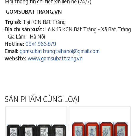
Mọi thông tin chi tiết xin liên hệ (24/7)
GOMSUBATTRANG.VN
Trụ sở:
Tại KCN Bát Tràng
Địa chỉ sản xuất:
Lô K 15 KCN Bát Tràng - Xã Bát Tràng
- Gia Lâm - Hà Nôi
Hotline:
0941.966.879
Email:
gomsubattrangtaihanoi@gmail.com
website:
www.gomsubattrang.vn
SẢN PHẨM CÙNG LOẠI