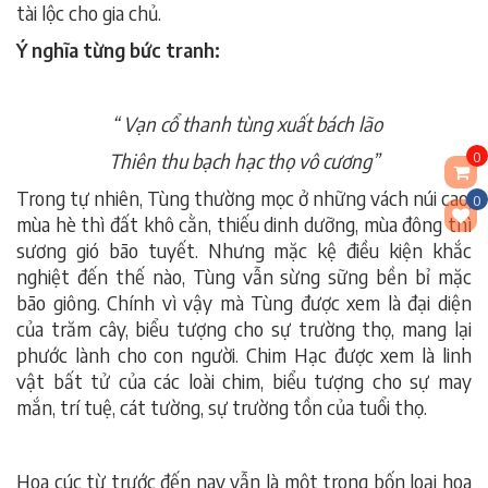
tài lộc cho gia chủ.
Ý nghĩa từng bức tranh:
“ Vạn cổ thanh tùng xuất bách lão
0
Thiên thu bạch hạc thọ vô cương”
Trong tự nhiên, Tùng thường mọc ở những vách núi cao,
0
mùa hè thì đất khô cằn, thiếu dinh dưỡng, mùa đông thì
sương gió bão tuyết. Nhưng mặc kệ điều kiện khắc
nghiệt đến thế nào, Tùng vẫn sừng sững bền bỉ mặc
bão giông. Chính vì vậy mà Tùng được xem là đại diện
của trăm cây, biểu tượng cho sự trường thọ, mang lại
phước lành cho con người. Chim Hạc được xem là linh
vật bất tử của các loài chim, biểu tượng cho sự may
mắn, trí tuệ, cát tường, sự trường tồn của tuổi thọ.
Hoa cúc từ trước đến nay vẫn là một trong bốn loại hoa