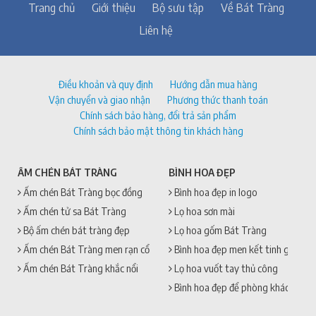
Trang chủ
Giới thiệu
Bộ sưu tập
Về Bát Tràng
Liên hệ
Điều khoản và quy định
Hướng dẫn mua hàng
Vận chuyển và giao nhận
Phương thức thanh toán
Chính sách bảo hàng, đổi trả sản phẩm
Chính sách bảo mật thông tin khách hàng
ẤM CHÉN BÁT TRÀNG
BÌNH HOA ĐẸP
Ấm chén Bát Tràng bọc đồng
Bình hoa đẹp in logo
Ấm chén tử sa Bát Tràng
Lọ hoa sơn mài
Bộ ấm chén bát tràng đẹp
Lọ hoa gốm Bát Tràng
Ấm chén Bát Tràng men rạn cổ
Bình hoa đẹp men kết tinh gốm sứ
Ấm chén Bát Tràng khắc nổi
Lọ hoa vuốt tay thủ công
Bình hoa đẹp để phòng khách