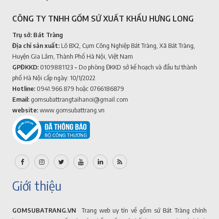
CÔNG TY TNHH GỐM SỨ XUẤT KHẨU HƯNG LONG
Trụ sở: Bát Tràng
Địa chỉ sản xuất:
Lô BX2, Cụm Công Nghiệp Bát Tràng, Xã Bát Tràng,
Huyện Gia Lâm, Thành Phố Hà Nội, Việt Nam
GPĐKKD:
0109881123
-
Do phòng ĐKKD sở kế hoạch và đầu tư thành
phố Hà Nội cấp ngày: 10/1/2022
Hotline:
0941.966.879
hoặc 0766186879
Email:
gomsubattrangtaihanoi@gmail.com
website:
www.gomsubattrang.vn
Giới thiệu
GOMSUBATRANG.VN
Trang web uy tín về gốm sứ Bát Tràng chính