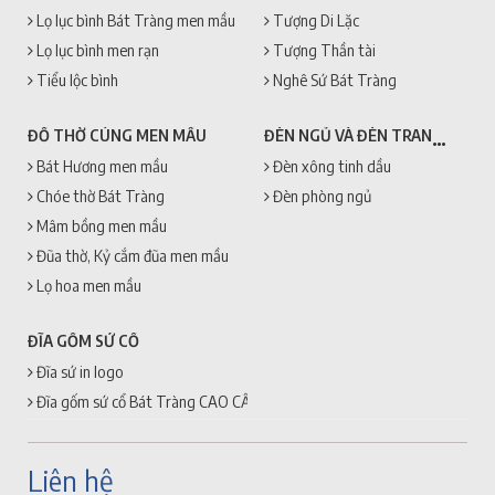
Lọ lục bình Bát Tràng men mầu
Tượng Di Lặc
Lọ lục bình men rạn
Tượng Thần tài
Tiểu lộc bình
Nghê Sứ Bát Tràng
ĐÈN NGỦ VÀ ĐÈN TRANG TRÍ
ĐỒ THỜ CÚNG MEN MẦU
Bát Hương men mầu
Đèn xông tinh dầu
Chóe thờ Bát Tràng
Đèn phòng ngủ
Mâm bồng men mầu
Đũa thờ, Kỷ cắm đũa men mầu
Lọ hoa men mầu
ĐĨA GỐM SỨ CỔ
Đĩa sứ in logo
Đĩa gốm sứ cổ Bát Tràng CAO CẤP + GIÁ RẺ
Liên hệ