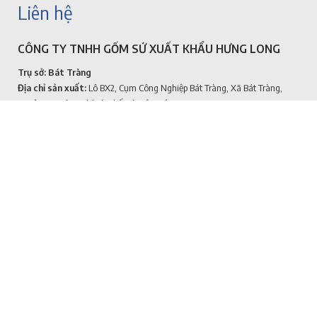
Liên hệ
CÔNG TY TNHH GỐM SỨ XUẤT KHẨU HƯNG LONG
Trụ sở: Bát Tràng
Địa chỉ sản xuất:
Lô BX2, Cụm Công Nghiệp Bát Tràng, Xã Bát Tràng,
Huyện Gia Lâm, Thành Phố Hà Nội, Việt Nam
GPĐKKD:
0109881123
-
Do phòng ĐKKD sở kế hoạch và đầu tư thành
phố Hà Nội cấp ngày: 10/1/2022
Hotline:
0941.966.879
hoặc 0766186879
Email:
gomsubattrangtaihanoi@gmail.com
website:
www.gomsubattrang.vn
Giới thiệu
GOMSUBATRANG.VN
Trang web uy tín về gốm sứ Bát Tràng chính
hãng 100%, cung cấp các sản phẩm gốm sứ chất lượng cao và giá thành