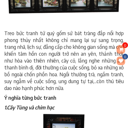
Treo bức tranh tứ quý gốm sứ bát tràng đắp nổi hợp
phong thủy nhất không chỉ mang lại sự sang trọng,
0
trang nhã, lịch sự, đẳng cấp cho không gian sống mà còn
khiến tâm hồn con người trở nên an yên, thảnh thơi,
0
như hòa vào thiên nhiên, cây cỏ, lắng nghe những âm
thanh bình dị, đời thường của cuộc sống, bỏ xa những xô
bồ ngoài chốn phồn hoa. Ngồi thưởng trà, ngắm tranh,
suy ngẫm về cuộc sống, ung dung tự tại,...còn thú tiêu
dao nào hạnh phúc hơn nữa.
Ý nghĩa từng bức tranh
1.Cây Tùng và chim hạc