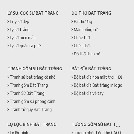
LY SỨ, CỐC SỨ BÁT TRÀNG
ĐỒ THỜ BÁT TRÀNG
In ly sứ đẹp
Bát hương
Ly sứ trắng
Mâm bồng sứ
Ly sứ men mầu
Chóe thờ
Ly sứ quán cà phê
Chén thờ
Đồ thờ theo bộ
TRANH GỐM SỨ BÁT TRÀNG
BÁT ĐĨA BÁT TRÀNG
Tranh sứ bát tràng cỡ nhỏ
Bộ bát đĩa hoa mặt trời + ĐẸP + 
Tranh gốm Bát Tràng
Bộ bát đĩa Bát tràng in logo
Tranh Sứ Bát Tràng
Bộ bát đĩa vẽ tay
Tranh gốm sứ phong cảnh
Tranh tứ quý Bát Tràng
TƯỢNG GỐM SỨ BÁT TRÀNG
LỌ LỘC BÌNH BÁT TRÀNG
Lọ lộc bình
Tượng phúc Lộc Thọ CAO CẤP + 