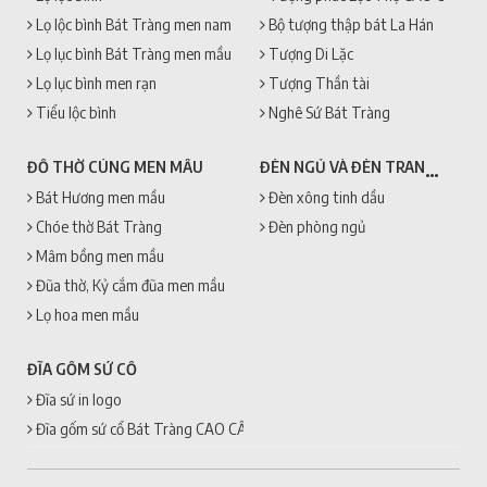
Lọ lộc bình Bát Tràng men nam
Bộ tượng thập bát La Hán
Lọ lục bình Bát Tràng men mầu
Tượng Di Lặc
Lọ lục bình men rạn
Tượng Thần tài
Tiểu lộc bình
Nghê Sứ Bát Tràng
ĐÈN NGỦ VÀ ĐÈN TRANG TRÍ
ĐỒ THỜ CÚNG MEN MẦU
Bát Hương men mầu
Đèn xông tinh dầu
Chóe thờ Bát Tràng
Đèn phòng ngủ
Mâm bồng men mầu
Đũa thờ, Kỷ cắm đũa men mầu
Lọ hoa men mầu
ĐĨA GỐM SỨ CỔ
Đĩa sứ in logo
Đĩa gốm sứ cổ Bát Tràng CAO CẤP + GIÁ RẺ