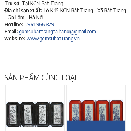
Trụ sở:
Tại KCN Bát Tràng
Địa chỉ sản xuất:
Lô K 15 KCN Bát Tràng - Xã Bát Tràng
- Gia Lâm - Hà Nôi
Hotline:
0941.966.879
Email:
gomsubattrangtaihanoi@gmail.com
website:
www.gomsubattrang.vn
SẢN PHẨM CÙNG LOẠI