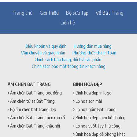
Trang chủ
Giới thiệu
Bộ sưu tập
Về Bát Tràng
Liên hệ
Điều khoản và quy định
Hướng dẫn mua hàng
Vận chuyển và giao nhận
Phương thức thanh toán
Chính sách bảo hàng, đổi trả sản phẩm
Chính sách bảo mật thông tin khách hàng
ẤM CHÉN BÁT TRÀNG
BÌNH HOA ĐẸP
Ấm chén Bát Tràng bọc đồng
Bình hoa đẹp in logo
Ấm chén tử sa Bát Tràng
Lọ hoa sơn mài
Bộ ấm chén bát tràng đẹp
Lọ hoa gốm Bát Tràng
Ấm chén Bát Tràng men rạn cổ
Bình hoa đẹp men kết tinh gốm sứ
Ấm chén Bát Tràng khắc nổi
Lọ hoa vuốt tay thủ công
Bình hoa đẹp để phòng khách