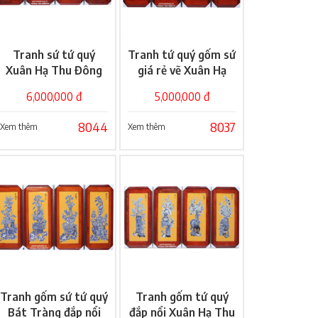
Tranh sứ tứ quý
Tranh tứ quý gốm sứ
Giỏ hàng
Giỏ hàng
Xuân Hạ Thu Đông
giá rẻ vẽ Xuân Hạ
đắp nổi ốp tường
Thu Đông
6,000,000 đ
5,000,000 đ
8044
8037
Xem thêm
Xem thêm
Tranh gốm sứ tứ quý
Tranh gốm tứ quý
Giỏ hàng
Giỏ hàng
Bát Tràng đắp nổi
đắp nổi Xuân Hạ Thu