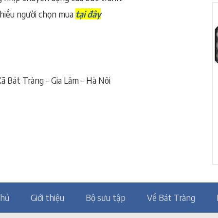
nhiều người chọn mua
tại đây
ã Bát Tràng - Gia Lâm - Hà Nôi
chủ
Giới thiệu
Bộ sưu tập
Về Bát Tràng