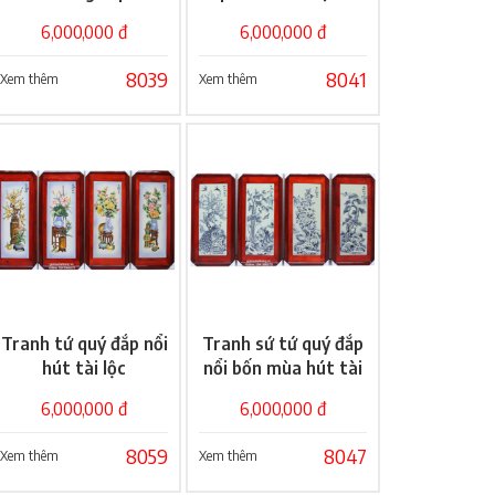
cao cấp
Đông
6,000,000 đ
6,000,000 đ
8039
8041
Xem thêm
Xem thêm
Tranh tứ quý đắp nổi
Tranh sứ tứ quý đắp
Giỏ hàng
Giỏ hàng
hút tài lộc
nổi bốn mùa hút tài
lộc
6,000,000 đ
6,000,000 đ
8059
8047
Xem thêm
Xem thêm