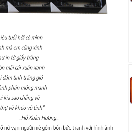
iêu tuổi hỡi cô mình
inh mà em cũng xinh
hư in tờ giấy trắng
n mãi cái xuân xanh
i dám tình trăng gió
 đành phận mỏng manh
i kia sao chẳng vẽ
thợ vẽ khéo vô tình”
ân Hương_
Tố nữ vạn người mê gồm bốn bức tranh với hình ảnh