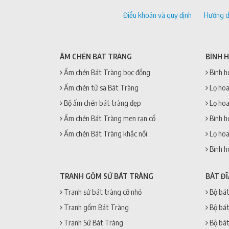
Điều khoản và quy định
Hướng d
ẤM CHÉN BÁT TRÀNG
BÌNH 
Ấm chén Bát Tràng bọc đồng
Bình h
Ấm chén tử sa Bát Tràng
Lọ hoa
Bộ ấm chén bát tràng đẹp
Lọ hoa
Ấm chén Bát Tràng men rạn cổ
Bình h
Ấm chén Bát Tràng khắc nổi
Lọ hoa
Bình h
TRANH GỐM SỨ BÁT TRÀNG
BÁT Đ
Tranh sứ bát tràng cỡ nhỏ
Bộ bát
Tranh gốm Bát Tràng
Bộ bát
Tranh Sứ Bát Tràng
Bộ bát