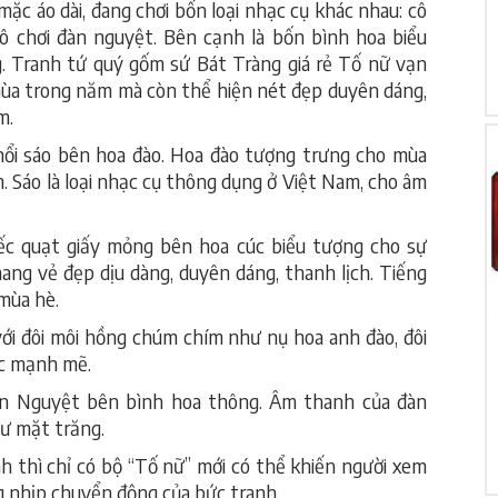
ặc áo dài, đang chơi bốn loại nhạc cụ khác nhau: cô
cô chơi đàn nguyệt. Bên cạnh là bốn bình hoa biểu
. Tranh tứ quý gốm sứ Bát Tràng giá rẻ Tố nữ vạn
ùa trong năm mà còn thể hiện nét đẹp duyên dáng,
m.
thổi sáo bên hoa đào. Hoa đào tượng trưng cho mùa
. Sáo là loại nhạc cụ thông dụng ở Việt Nam, cho âm
iếc quạt giấy mỏng bên hoa cúc biểu tượng cho sự
ang vẻ đẹp dịu dàng, duyên dáng, thanh lịch. Tiếng
mùa hè.
với đôi môi hồng chúm chím như nụ hoa anh đào, đôi
ạc mạnh mẽ.
 đàn Nguyệt bên bình hoa thông. Âm thanh của đàn
ư mặt trăng.
h thì chỉ có bộ “Tố nữ” mới có thể khiến người xem
g nhịp chuyển động của bức tranh.