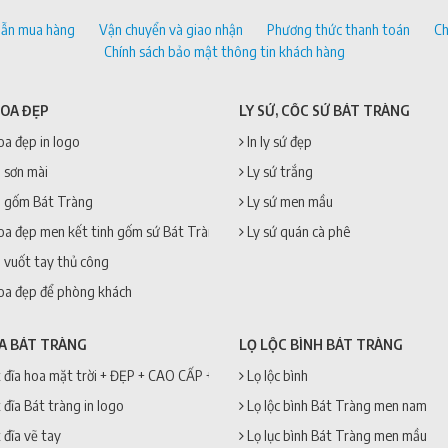
ẫn mua hàng
Vận chuyển và giao nhận
Phương thức thanh toán
Ch
Chính sách bảo mật thông tin khách hàng
HOA ĐẸP
LY SỨ, CỐC SỨ BÁT TRÀNG
oa đẹp in logo
In ly sứ đẹp
 sơn mài
Ly sứ trắng
 gốm Bát Tràng
Ly sứ men mầu
oa đẹp men kết tinh gốm sứ Bát Tràng
Ly sứ quán cà phê
 vuốt tay thủ công
oa đẹp để phòng khách
ĨA BÁT TRÀNG
LỌ LỘC BÌNH BÁT TRÀNG
 đĩa hoa mặt trời + ĐẸP + CAO CẤP + GIÁ RẺ
Lọ lộc bình
 đĩa Bát tràng in logo
Lọ lộc bình Bát Tràng men nam
 đĩa vẽ tay
Lọ lục bình Bát Tràng men mầu