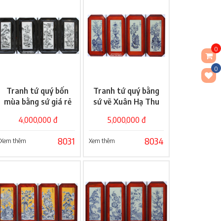
0
0
Tranh tứ quý bốn
Tranh tứ quý bằng
Giỏ hàng
Giỏ hàng
mùa bằng sứ giá rẻ
sứ vẽ Xuân Hạ Thu
Đông
4,000,000 đ
5,000,000 đ
8031
8034
Xem thêm
Xem thêm