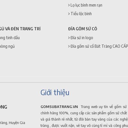
Lọ lục bình men rạn
Tiểu lộc bình
GỦ VÀ ĐÈN TRANG TRÍ
ĐĨA GỐM SỨ CỔ
ng tinh dầu
Đĩa sứ in logo
hòng ngủ
Đĩa gốm sứ cổ Bát Tràng CAO CẤP
Giới thiệu
ONG
GOMSUBATRANG.VN
Trang web uy tín về gốm sứ 
chính hãng 100%, cung cấp các sản phẩm gốm sứ chất 
và giá thành rẻ nhất, từ đôi bàn tay vàng của các ngh
Tràng, Huyện Gia
tràng , được vuốt nặn, vẽ tay vô cùng tỉ mỉ và công phu