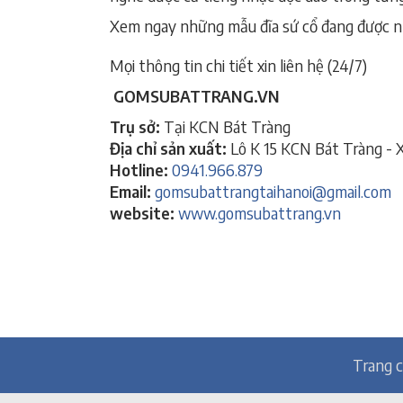
Xem ngay những mẫu đĩa sứ cổ đang được 
Mọi thông tin chi tiết xin liên hệ (24/7)
GOMSUBATTRANG.VN
Trụ sở:
Tại KCN Bát Tràng
Địa chỉ sản xuất:
Lô K 15 KCN Bát Tràng - X
Hotline:
0941.966.879
Email:
gomsubattrangtaihanoi@gmail.com
website:
www.gomsubattrang.vn
Trang 