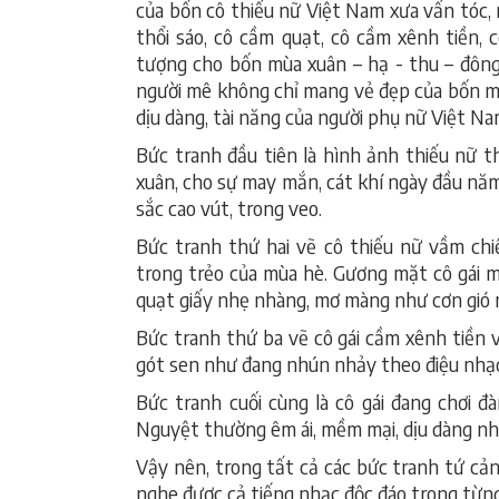
của bốn cô thiếu nữ Việt Nam xưa vấn tóc, m
thổi sáo, cô cầm quạt, cô cầm xênh tiền, 
tượng cho bốn mùa xuân – hạ - thu – đông
người mê không chỉ mang vẻ đẹp của bốn m
dịu dàng, tài năng của người phụ nữ Việt Na
Bức tranh đầu tiên là hình ảnh thiếu nữ 
xuân, cho sự may mắn, cát khí ngày đầu năm
sắc cao vút, trong veo.
Bức tranh thứ hai vẽ cô thiếu nữ vầm ch
trong trẻo của mùa hè. Gương mặt cô gái m
quạt giấy nhẹ nhàng, mơ màng như cơn gió 
Bức tranh thứ ba vẽ cô gái cầm xênh tiền 
gót sen như đang nhún nhảy theo điệu nh
Bức tranh cuối cùng là cô gái đang chơi
Nguyệt thường êm ái, mềm mại, dịu dàng nh
Vậy nên, trong tất cả các bức tranh tứ cản
nghe được cả tiếng nhạc độc đáo trong từn