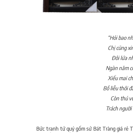
“Hỏi bao nh
Chị cũng x
Đôi lứa n
Ngàn năm cò
Xiếu mai ch
Bồ liễu thôi
Còn thú vu
Trách người 
_Hồ Xu
Bức tranh tứ quý gốm sứ Bát Tràng giá rẻ 