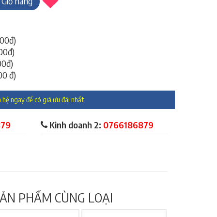
Giỏ hàng
000đ)
000đ)
00đ)
00 đ)
 hệ ngay để có giá ưu đãi nhất
879
Kinh doanh 2:
0766186879
ẢN PHẨM CÙNG LOẠI