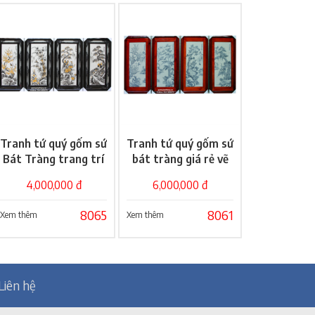
Tranh tứ quý gốm sứ
Tranh tứ quý gốm sứ
Giỏ hàng
Giỏ hàng
Bát Tràng trang trí
bát tràng giá rẻ vẽ
đẹp
Xuân Hạ Thu Đông
4,000,000 đ
6,000,000 đ
8065
8061
Xem thêm
Xem thêm
Liên hệ