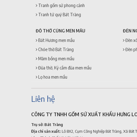
Tranh gốm sứ phong cảnh
Tranh tứ quý Bát Tràng
ĐỒ THỜ CÚNG MEN MẦU
ĐÈN N
Bát Hương men mầu
Đèn xô
Chóe thờ Bát Tràng
Đèn p
Mâm bồng men mầu
Đũa thờ, Kỷ cắm đũa men mầu
Lọ hoa men mầu
Liên hệ
CÔNG TY TNHH GỐM SỨ XUẤT KHẨU HƯNG L
Trụ sở: Bát Tràng
Địa chỉ sản xuất:
Lô BX2, Cụm Công Nghiệp Bát Tràng, Xã Bát 