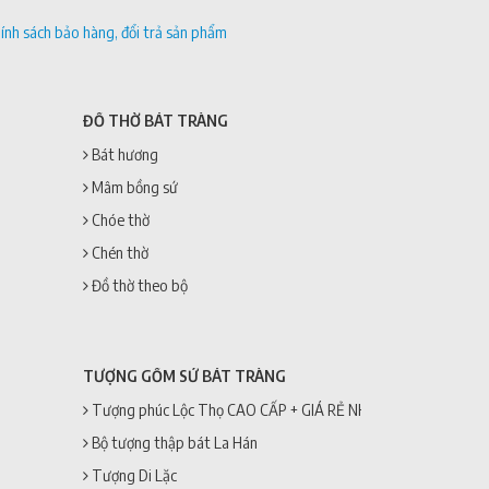
ính sách bảo hàng, đổi trả sản phẩm
ĐỒ THỜ BÁT TRÀNG
Bát hương
Mâm bồng sứ
Chóe thờ
Chén thờ
Đồ thờ theo bộ
TƯỢNG GỐM SỨ BÁT TRÀNG
Tượng phúc Lộc Thọ CAO CẤP + GIÁ RẺ NHẤT
Bộ tượng thập bát La Hán
Tượng Di Lặc