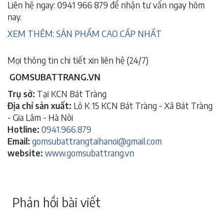
Liên hệ ngay: 0941 966 879 để nhận tư vấn ngay hôm
nay.
XEM THÊM:
SẢN PHẨM CAO CẤP NHẤT
Mọi thông tin chi tiết xin liên hệ (24/7)
GOMSUBATTRANG.VN
Trụ sở:
Tại KCN Bát Tràng
Địa chỉ sản xuất:
Lô K 15 KCN Bát Tràng - Xã Bát Tràng
- Gia Lâm - Hà Nôi
Hotline:
0941.966.879
Email:
gomsubattrangtaihanoi@gmail.com
website:
www.gomsubattrang.vn
Phản hồi bài viết