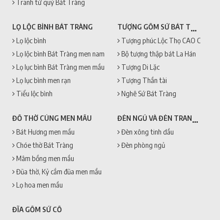
Tranh tứ quý Bát Tràng
TƯỢNG GỐM SỨ BÁT TRÀNG
LỌ LỘC BÌNH BÁT TRÀNG
Lọ lộc bình
Tượng phúc Lộc Thọ CAO CẤP + 
Lọ lộc bình Bát Tràng men nam
Bộ tượng thập bát La Hán
Lọ lục bình Bát Tràng men mầu
Tượng Di Lặc
Lọ lục bình men rạn
Tượng Thần tài
Tiểu lộc bình
Nghê Sứ Bát Tràng
ĐÈN NGỦ VÀ ĐÈN TRANG TRÍ
ĐỒ THỜ CÚNG MEN MẦU
Bát Hương men mầu
Đèn xông tinh dầu
Chóe thờ Bát Tràng
Đèn phòng ngủ
Mâm bồng men mầu
Đũa thờ, Kỷ cắm đũa men mầu
Lọ hoa men mầu
ĐĨA GỐM SỨ CỔ