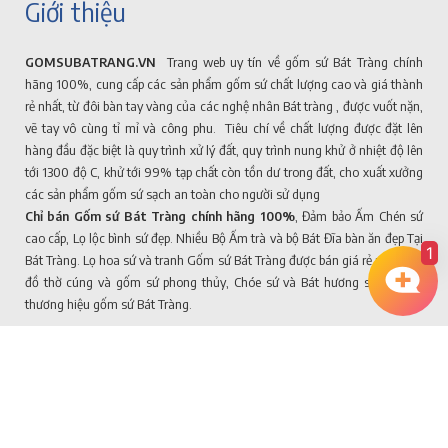
Giới thiệu
GOMSUBATRANG.VN
Trang web uy tín về gốm sứ Bát Tràng chính
hãng 100%, cung cấp các sản phẩm gốm sứ chất lượng cao và giá thành
rẻ nhất, từ đôi bàn tay vàng của các nghệ nhân Bát tràng , được vuốt nặn,
vẽ tay vô cùng tỉ mỉ và công phu. Tiêu chí về chất lượng được đặt lên
hàng đầu đặc biệt là quy trình xử lý đất, quy trình nung khử ở nhiệt độ lên
tới 1300 độ C, khử tới 99% tạp chất còn tồn dư trong đất, cho xuất xưởng
các sản phẩm gốm sứ sạch an toàn cho người sử dụng
Chỉ bán Gốm sứ Bát Tràng chính hãng 100%
, Đảm bảo Ấm Chén sứ
cao cấp, Lọ lộc bình sứ đẹp. Nhiều Bộ Ấm trà và bộ Bát Đĩa bàn ăn đẹp Tại
1
Bát Tràng. Lọ hoa sứ và tranh Gốm sứ Bát Tràng được bán giá rẻ nhất, Với
đồ thờ cúng và gốm sứ phong thủy, Chóe sứ và Bát hương sứ tạo nên
thương hiệu gốm sứ Bát Tràng.
Chúng tôi trên Facebook