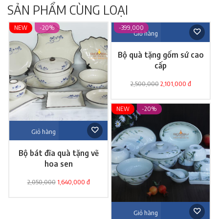
SẢN PHẨM CÙNG LOẠI
NEW
-20%
-399,000
Giỏ hàng
Bộ quà tặng gốm sứ cao
cấp
2,500,000
2,101,000 đ
NEW
-20%
Giỏ hàng
Bộ bát đĩa quà tặng vẽ
hoa sen
2,050,000
1,640,000 đ
Giỏ hàng