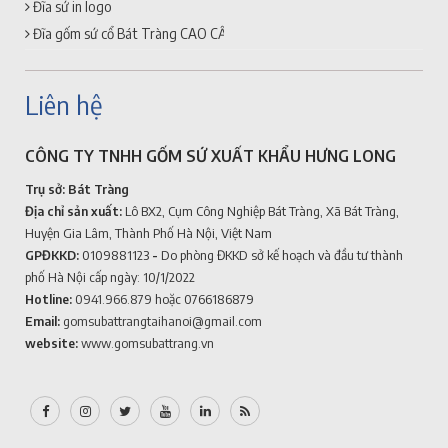
Đĩa sứ in logo
Đĩa gốm sứ cổ Bát Tràng CAO CẤP + GIÁ RẺ
Liên hệ
CÔNG TY TNHH GỐM SỨ XUẤT KHẨU HƯNG LONG
Trụ sở: Bát Tràng
Địa chỉ sản xuất:
Lô BX2, Cụm Công Nghiệp Bát Tràng, Xã Bát Tràng,
Huyện Gia Lâm, Thành Phố Hà Nội, Việt Nam
GPĐKKD:
0109881123
-
Do phòng ĐKKD sở kế hoạch và đầu tư thành
phố Hà Nội cấp ngày: 10/1/2022
Hotline:
0941.966.879
hoặc 0766186879
Email:
gomsubattrangtaihanoi@gmail.com
website:
www.gomsubattrang.vn