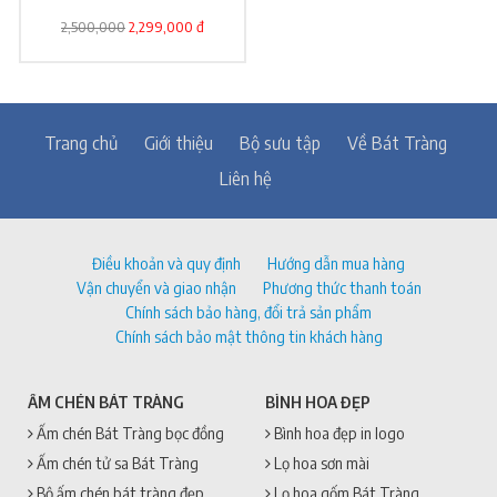
2,500,000
2,299,000 đ
Trang chủ
Giới thiệu
Bộ sưu tập
Về Bát Tràng
Liên hệ
Điều khoản và quy định
Hướng dẫn mua hàng
Vận chuyển và giao nhận
Phương thức thanh toán
Chính sách bảo hàng, đổi trả sản phẩm
Chính sách bảo mật thông tin khách hàng
ẤM CHÉN BÁT TRÀNG
BÌNH HOA ĐẸP
Ấm chén Bát Tràng bọc đồng
Bình hoa đẹp in logo
Ấm chén tử sa Bát Tràng
Lọ hoa sơn mài
Bộ ấm chén bát tràng đẹp
Lọ hoa gốm Bát Tràng