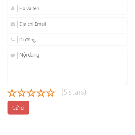
(
5
stars)
Gửi đi