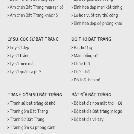
Ấm chén Bát Tràng men rạn cổ
Bình hoa đẹp men kết tinh gốm sứ
Ấm chén Bát Tràng khắc nổi
Lọ hoa vuốt tay thủ công
Bình hoa đẹp để phòng khách
LY SỨ, CỐC SỨ BÁT TRÀNG
ĐỒ THỜ BÁT TRÀNG
In ly sứ đẹp
Bát hương
Ly sứ trắng
Mâm bồng sứ
Ly sứ men mầu
Chóe thờ
Ly sứ quán cà phê
Chén thờ
Đồ thờ theo bộ
TRANH GỐM SỨ BÁT TRÀNG
BÁT ĐĨA BÁT TRÀNG
Tranh sứ bát tràng cỡ nhỏ
Bộ bát đĩa hoa mặt trời + ĐẸP + 
Tranh gốm Bát Tràng
Bộ bát đĩa Bát tràng in logo
Tranh Sứ Bát Tràng
Bộ bát đĩa vẽ tay
Tranh gốm sứ phong cảnh