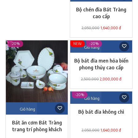
Bộ chén đĩa Bát Tràng
cao cấp
2,050,000
1,640,000 đ
-20%
NEW
-20%
Giỏ hàng
Bộ bát đĩa men hỏa biến
phong thủy cao cấp
2,500,000
2,000,000 đ
-20%
Giỏ hàng
Giỏ hàng
Bộ bát đĩa không chì
Bát ăn cơm Bát Tràng
trang trí phòng khách
2,050,000
1,640,000 đ
đẹp