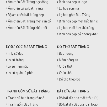
Ấm chén Bát Tràng bọc đồng
Bình hoa đẹp in logo
Ấm chén tử sa Bát Tràng
Lọ hoa sơn mài
Bộ ấm chén bát tràng đẹp
Lọ hoa gốm Bát Tràng
Ấm chén Bát Tràng men rạn cổ
Bình hoa đẹp men kết tinh gốm sứ
Ấm chén Bát Tràng khắc nổi
Lọ hoa vuốt tay thủ công
Bình hoa đẹp để phòng khách
LY SỨ, CỐC SỨ BÁT TRÀNG
ĐỒ THỜ BÁT TRÀNG
In ly sứ đẹp
Bát hương
Ly sứ trắng
Mâm bồng sứ
Ly sứ men mầu
Chóe thờ
Ly sứ quán cà phê
Chén thờ
Đồ thờ theo bộ
TRANH GỐM SỨ BÁT TRÀNG
BÁT ĐĨA BÁT TRÀNG
Tranh sứ bát tràng cỡ nhỏ
Bộ bát đĩa hoa mặt trời + ĐẸP + 
Tranh gốm Bát Tràng
Bộ bát đĩa Bát tràng in logo