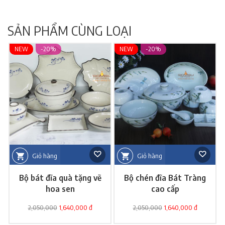
SẢN PHẨM CÙNG LOẠI
NEW
-20%
NEW
-20%
Giỏ hàng
Giỏ hàng
Bộ bát đĩa quà tặng vẽ
Bộ chén đĩa Bát Tràng
hoa sen
cao cấp
2,050,000
1,640,000 đ
2,050,000
1,640,000 đ