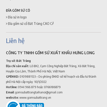
ĐĨA GỐM SỨ CỔ
Đĩa sứ in logo
Đĩa gốm sứ cổ Bát Tràng CAO CẤP + GIÁ RẺ
Liên hệ
CÔNG TY TNHH GỐM SỨ XUẤT KHẨU HƯNG LONG
Trụ sở: Bát Tràng
Địa chỉ sản xuất:
Lô BX2, Cụm Công Nghiệp Bát Tràng, Xã Bát Tràng,
Huyện Gia Lâm, Thành Phố Hà Nội, Việt Nam
GPĐKKD:
0109881123
-
Do phòng ĐKKD sở kế hoạch và đầu tư thành
phố Hà Nội cấp ngày: 10/1/2022
Hotline:
0941.966.879
hoặc 0766186879
Email:
gomsubattrangtaihanoi@gmail.com
website:
www.gomsubattrang.vn