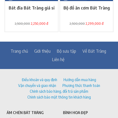
Bát đĩa Bát Tràng giá sỉ
Bộ đồ ăn cơm Bát Tràng
2,500,000
2,250,000 đ
2,500,000
2,299,000 đ
Trang chủ
Giới thiệu
Bộ sưu tập
Về Bát Tràng
Liên hệ
Điều khoản và quy định
Hướng dẫn mua hàng
Vận chuyển và giao nhận
Phương thức thanh toán
Chính sách bảo hàng, đổi trả sản phẩm
Chính sách bảo mật thông tin khách hàng
ẤM CHÉN BÁT TRÀNG
BÌNH HOA ĐẸP