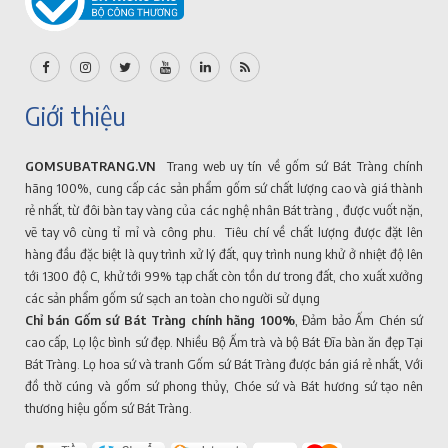
Giới thiệu
GOMSUBATRANG.VN
Trang web uy tín về gốm sứ Bát Tràng chính
hãng 100%, cung cấp các sản phẩm gốm sứ chất lượng cao và giá thành
rẻ nhất, từ đôi bàn tay vàng của các nghệ nhân Bát tràng , được vuốt nặn,
vẽ tay vô cùng tỉ mỉ và công phu. Tiêu chí về chất lượng được đặt lên
hàng đầu đặc biệt là quy trình xử lý đất, quy trình nung khử ở nhiệt độ lên
tới 1300 độ C, khử tới 99% tạp chất còn tồn dư trong đất, cho xuất xưởng
các sản phẩm gốm sứ sạch an toàn cho người sử dụng
Chỉ bán Gốm sứ Bát Tràng chính hãng 100%
, Đảm bảo Ấm Chén sứ
cao cấp, Lọ lộc bình sứ đẹp. Nhiều Bộ Ấm trà và bộ Bát Đĩa bàn ăn đẹp Tại
Bát Tràng. Lọ hoa sứ và tranh Gốm sứ Bát Tràng được bán giá rẻ nhất, Với
đồ thờ cúng và gốm sứ phong thủy, Chóe sứ và Bát hương sứ tạo nên
thương hiệu gốm sứ Bát Tràng.