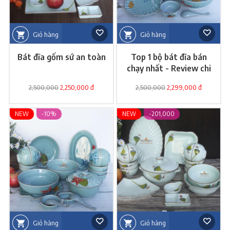
Giỏ hàng
Giỏ hàng
Bát đĩa gốm sứ an toàn
Top 1 bộ bát đĩa bán
chạy nhất - Review chi
tiết
2,500,000
2,250,000 đ
2,500,000
2,299,000 đ
NEW
-10%
NEW
-201,000
Giỏ hàng
Giỏ hàng