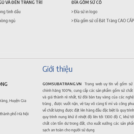
GỦ VÀ ĐÈN TRANG TRÍ
ĐĨA GỐM SỨ CỔ
ng tinh dầu
Đĩa sứ in logo
hòng ngủ
Đĩa gốm sứ cổ Bát Tràng CAO CẤP
Giới thiệu
ONG
GOMSUBATRANG.VN
Trang web uy tín về gốm sứ 
chính hãng 100%, cung cấp các sản phẩm gốm sứ chất 
và giá thành rẻ nhất, từ đôi bàn tay vàng của các ngh
Tràng, Huyện Gia
tràng , được vuốt nặn, vẽ tay vô cùng tỉ mỉ và công phu
về chất lượng được đặt lên hàng đầu đặc biệt là quy trình
 thành phố Hà Nội
quy trình nung khử ở nhiệt độ lên tới 1300 độ C, khử t
chất còn tồn dư trong đất, cho xuất xưởng các sản p
sạch an toàn cho người sử dụng