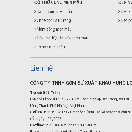
ĐỒ THỜ CÚNG MEN MẦU
ĐÈN N
Bát Hương men mầu
Đèn xô
Chóe thờ Bát Tràng
Đèn p
Mâm bồng men mầu
Đũa thờ, Kỷ cắm đũa men mầu
Lọ hoa men mầu
Liên hệ
CÔNG TY TNHH GỐM SỨ XUẤT KHẨU HƯNG L
Trụ sở: Bát Tràng
Địa chỉ sản xuất:
Lô BX2, Cụm Công Nghiệp Bát Tràng, Xã Bát 
Lâm, Thành Phố Hà Nội, Việt Nam
GPĐKKD:
0109881123
-
Do phòng ĐKKD sở kế hoạch và đầu tư
cấp ngày: 10/1/2022
Hotline:
0941.966.879
hoặc 0766186879
Email:
gomsubattrangtaihanoi@gmail.com