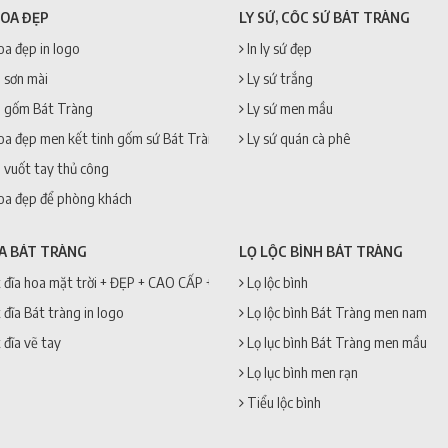
HOA ĐẸP
LY SỨ, CỐC SỨ BÁT TRÀNG
oa đẹp in logo
In ly sứ đẹp
 sơn mài
Ly sứ trắng
 gốm Bát Tràng
Ly sứ men mầu
oa đẹp men kết tinh gốm sứ Bát Tràng
Ly sứ quán cà phê
 vuốt tay thủ công
oa đẹp để phòng khách
ĨA BÁT TRÀNG
LỌ LỘC BÌNH BÁT TRÀNG
 đĩa hoa mặt trời + ĐẸP + CAO CẤP + GIÁ RẺ
Lọ lộc bình
 đĩa Bát tràng in logo
Lọ lộc bình Bát Tràng men nam
 đĩa vẽ tay
Lọ lục bình Bát Tràng men mầu
Lọ lục bình men rạn
Tiểu lộc bình