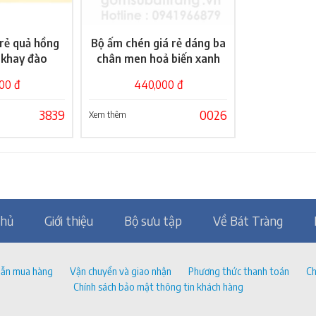
rẻ quả hồng
Bộ ấm chén giá rẻ dáng ba
ỏ hàng
Giỏ hàng
 khay đào
chân men hoả biến xanh
00 đ
440,000 đ
3839
0026
Xem thêm
chủ
Giới thiệu
Bộ sưu tập
Về Bát Tràng
ẫn mua hàng
Vận chuyển và giao nhận
Phương thức thanh toán
Ch
Chính sách bảo mật thông tin khách hàng