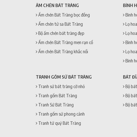
ẤM CHÉN BÁT TRÀNG
BÌNH 
Ấm chén Bát Tràng bọc đồng
Bình h
Ấm chén tử sa Bát Tràng
Lọ hoa
Bộ ấm chén bát tràng đẹp
Lọ hoa
Ấm chén Bát Tràng men rạn cổ
Bình h
Ấm chén Bát Tràng khắc nổi
Lọ hoa
Bình h
TRANH GỐM SỨ BÁT TRÀNG
BÁT Đ
Tranh sứ bát tràng cỡ nhỏ
Bộ bát
Tranh gốm Bát Tràng
Bộ bát
Tranh Sứ Bát Tràng
Bộ bát
Tranh gốm sứ phong cảnh
Tranh tứ quý Bát Tràng