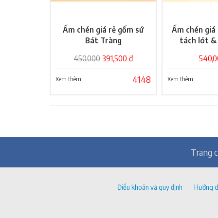
Ấm chén giá rẻ gốm sứ
Ấm chén giá 
Giỏ hàng
Gi
Bát Tràng
tách lót &
450,000
391,500 đ
540,0
4148
Xem thêm
Xem thêm
Trang 
Điều khoản và quy định
Hướng d