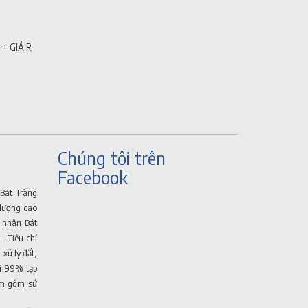
 + GIÁ RẺ
Chúng tôi trên
Facebook
Bát Tràng
lượng cao
ệ nhân Bát
. Tiêu chí
 xử lý đất,
ới 99% tạp
hẩm gốm sứ