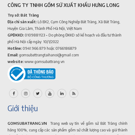
CÔNG TY TNHH GỐM SỨ XUẤT KHẨU HƯNG LONG
Trụ sở: Bát Tràng
Địa chỉ sản xuất:
Lô BX2, Cụm Công Nghiệp Bát Tràng, Xã Bát Tràng,
Huyện Gia Lâm, Thành Phố Hà Nội, Việt Nam
GPĐKKD:
0109881123
-
Do phòng ĐKKD sở kế hoạch và đầu tư thành
phố Hà Nội cấp ngày: 10/1/2022
Hotline:
0941.966.879
hoặc 0766186879
Email:
gomsubattrangtaihanoi@gmail.com
website:
www.gomsubattrang.vn
Giới thiệu
GOMSUBATRANG.VN
Trang web uy tín về gốm sứ Bát Tràng chính
hãng 100%, cung cấp các sản phẩm gốm sứ chất lượng cao và giá thành