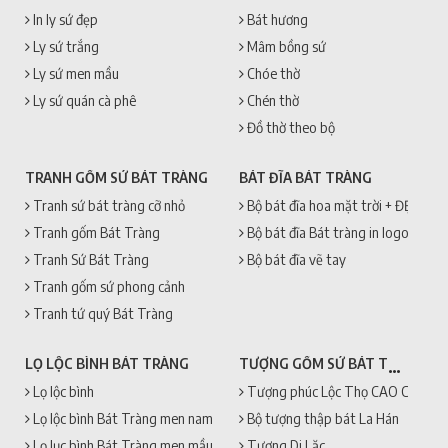
In ly sứ đẹp
Bát hương
Ly sứ trắng
Mâm bồng sứ
Ly sứ men mầu
Chóe thờ
Ly sứ quán cà phê
Chén thờ
Đồ thờ theo bộ
TRANH GỐM SỨ BÁT TRÀNG
BÁT ĐĨA BÁT TRÀNG
Tranh sứ bát tràng cỡ nhỏ
Bộ bát đĩa hoa mặt trời + ĐẸP + 
Tranh gốm Bát Tràng
Bộ bát đĩa Bát tràng in logo
Tranh Sứ Bát Tràng
Bộ bát đĩa vẽ tay
Tranh gốm sứ phong cảnh
Tranh tứ quý Bát Tràng
TƯỢNG GỐM SỨ BÁT TRÀNG
LỌ LỘC BÌNH BÁT TRÀNG
Lọ lộc bình
Tượng phúc Lộc Thọ CAO CẤP + 
Lọ lộc bình Bát Tràng men nam
Bộ tượng thập bát La Hán
Lọ lục bình Bát Tràng men mầu
Tượng Di Lặc