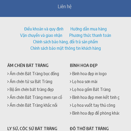
Liên hệ
Điều khoản và quy định
Hướng dẫn mua hàng
Vận chuyển và giao nhận
Phương thức thanh toán
Chính sách bảo hàng, đổi trả sản phẩm
Chính sách bảo mật thông tin khách hàng
ẤM CHÉN BÁT TRÀNG
BÌNH HOA ĐẸP
Ấm chén Bát Tràng bọc đồng
Bình hoa đẹp in logo
Ấm chén tử sa Bát Tràng
Lọ hoa sơn mài
Bộ ấm chén bát tràng đẹp
Lọ hoa gốm Bát Tràng
Ấm chén Bát Tràng men rạn cổ
Bình hoa đẹp men kết tinh gốm sứ
Ấm chén Bát Tràng khắc nổi
Lọ hoa vuốt tay thủ công
Bình hoa đẹp để phòng khách
LY SỨ, CỐC SỨ BÁT TRÀNG
ĐỒ THỜ BÁT TRÀNG