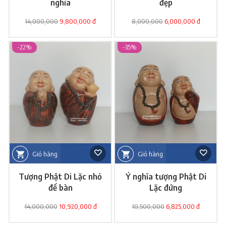
nghĩa
đẹp
14,000,000
9,800,000 đ
8,000,000
6,000,000 đ
-22%
-35%
Giỏ hàng
Giỏ hàng
Tượng Phật Di Lặc nhỏ
Ý nghĩa tượng Phật Di
để bàn
Lặc đứng
14,000,000
10,920,000 đ
10,500,000
6,825,000 đ