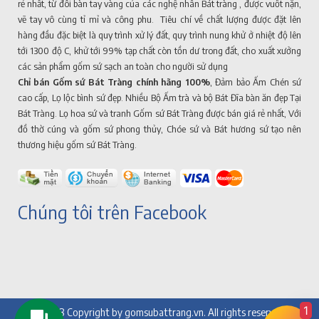
rẻ nhất, từ đôi bàn tay vàng của các nghệ nhân Bát tràng , được vuốt nặn,
vẽ tay vô cùng tỉ mỉ và công phu. Tiêu chí về chất lượng được đặt lên
hàng đầu đặc biệt là quy trình xử lý đất, quy trình nung khử ở nhiệt độ lên
tới 1300 độ C, khử tới 99% tạp chất còn tồn dư trong đất, cho xuất xưởng
các sản phẩm gốm sứ sạch an toàn cho người sử dụng
Chỉ bán Gốm sứ Bát Tràng chính hãng 100%
, Đảm bảo Ấm Chén sứ
cao cấp, Lọ lộc bình sứ đẹp. Nhiều Bộ Ấm trà và bộ Bát Đĩa bàn ăn đẹp Tại
Bát Tràng. Lọ hoa sứ và tranh Gốm sứ Bát Tràng được bán giá rẻ nhất, Với
đồ thờ cúng và gốm sứ phong thủy, Chóe sứ và Bát hương sứ tạo nên
thương hiệu gốm sứ Bát Tràng.
Chúng tôi trên Facebook
1
© 2018 Copyright by gomsubattrang.vn. All rights reserved.