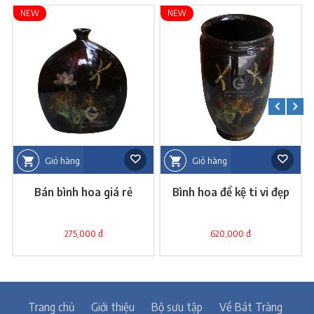
NEW
NEW
Giỏ hàng
Giỏ hàng
Bán bình hoa giá rẻ
Bình hoa để kệ ti vi đẹp
275,000 đ
620,000 đ
Trang chủ
Giới thiệu
Bộ sưu tập
Về Bát Tràng