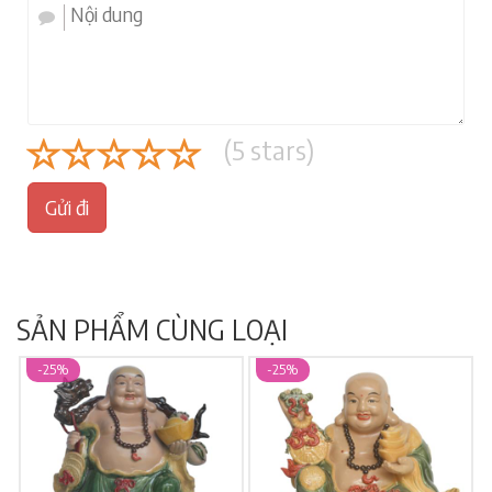
(
5
stars)
Gửi đi
SẢN PHẨM CÙNG LOẠI
-25%
-25%