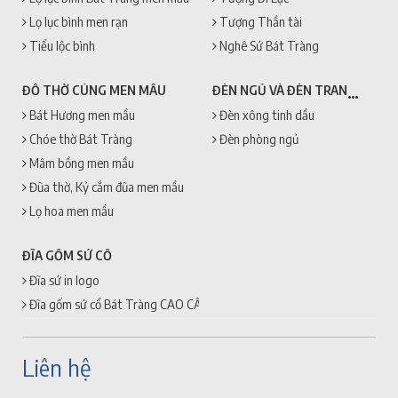
Lọ lục bình men rạn
Tượng Thần tài
Tiểu lộc bình
Nghê Sứ Bát Tràng
ĐÈN NGỦ VÀ ĐÈN TRANG TRÍ
ĐỒ THỜ CÚNG MEN MẦU
Bát Hương men mầu
Đèn xông tinh dầu
Chóe thờ Bát Tràng
Đèn phòng ngủ
Mâm bồng men mầu
Đũa thờ, Kỷ cắm đũa men mầu
Lọ hoa men mầu
ĐĨA GỐM SỨ CỔ
Đĩa sứ in logo
Đĩa gốm sứ cổ Bát Tràng CAO CẤP + GIÁ RẺ
Liên hệ