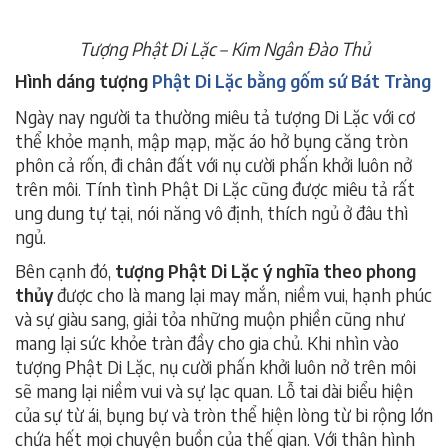
Tượng Phật Di Lặc – Kim Ngân Đào Thủ
Hình dáng tượng
Phật Di Lặc bằng gốm sứ Bát Tràng
Ngày nay người ta thường miêu tả tượng Di Lặc với cơ
thể khỏe mạnh, mập mạp, mặc áo hở bụng căng tròn
phôn cả rốn, đi chân đất với nụ cười phấn khởi luôn nở
trên môi. Tính tình Phật Di Lặc cũng được miêu tả rất
ung dung tự tại, nói năng vô định, thích ngủ ở đâu thì
ngủ.
Bên cạnh đó,
tượng Phật Di Lặc ý nghĩa theo phong
thủy
được cho là mang lại may mắn, niềm vui, hạnh phúc
và sự giàu sang, giải tỏa những muộn phiền cũng như
mang lại sức khỏe tràn đầy cho gia chủ. Khi nhìn vào
tượng Phật Di Lặc, nụ cười phấn khởi luôn nở trên môi
sẽ mang lại niềm vui và sự lạc quan. Lỗ tai dài biểu hiện
của sự từ ái, bụng bự và tròn thể hiện lòng từ bi rộng lớn
chứa hết mọi chuyện buồn của thế gian. Với thân hình